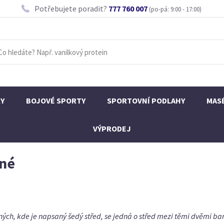
Potřebujete poradit?
777 760 007
(po-pá: 9:00 - 17:00)
KY
BOJOVÉ SPORTY
SPORTOVNÍ PODLAHY
MAS
VÝPRODEJ
nné
ých, kde je napsaný šedý střed, se jedná o střed mezi těmi dvěmi b