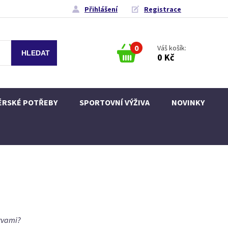
Přihlášení
Registrace
0
Váš košík:
0 Kč
ÉRSKÉ POTŘEBY
SPORTOVNÍ VÝŽIVA
NOVINKY
arvami?