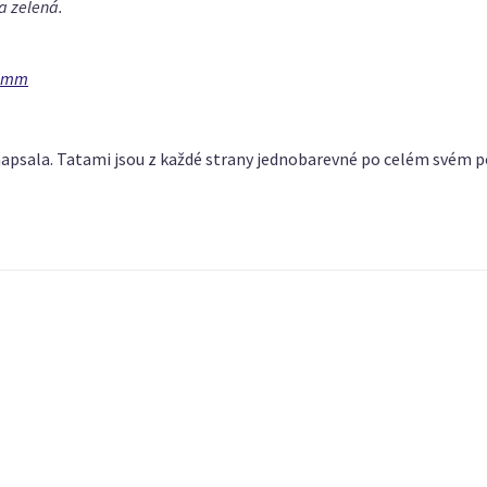
na zelená.
20mm
 napsala. Tatami jsou z každé strany jednobarevné po celém svém pov