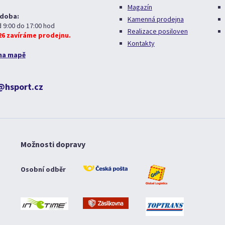
Magazín
 doba:
Kamenná prodejna
d 9:00 do 17:00 hod
Realizace posiloven
026 zavíráme prodejnu.
Kontakty
na mapě
@hsport.cz
Možnosti dopravy
Osobní odběr