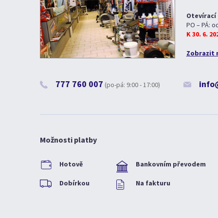
Otevírací
PO – PÁ: o
K 30. 6. 2
Zobrazit 
777 760 007
info
(po-pá: 9:00 - 17:00)
Možnosti platby
Hotově
Bankovním převodem
Dobírkou
Na fakturu