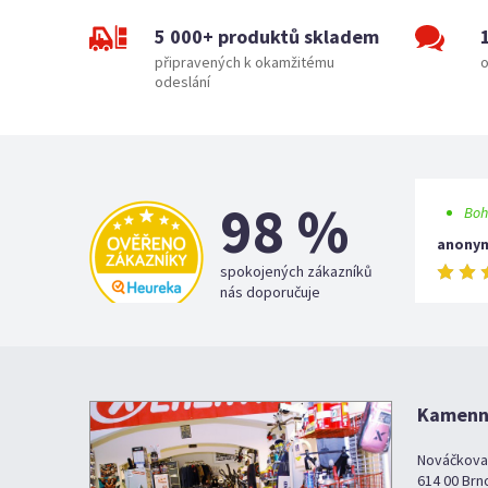
5 000+ produktů skladem
připravených k okamžitému
o
odeslání
98 %
Boh
anony
spokojených zákazníků
nás doporučuje
Kamenná
Nováčkova
614 00 Brn