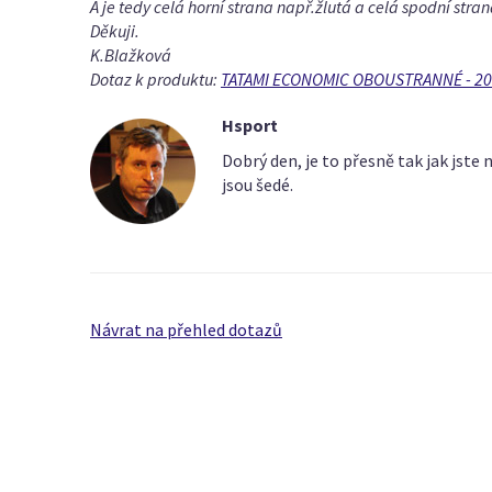
A je tedy celá horní strana např.žlutá a celá spodní stra
Děkuji.
K.Blažková
Dotaz k produktu:
TATAMI ECONOMIC OBOUSTRANNÉ - 
Hsport
Dobrý den, je to přesně tak jak jste
jsou šedé.
Návrat na přehled dotazů