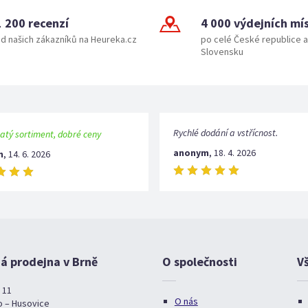
1 200 recenzí
4 000 výdejních mí
d našich zákazníků na Heureka.cz
po celé České republice a
Slovensku
Rychlé dodání a vstřícnost.
atý sortiment, dobré ceny
anonym
,
18. 4. 2026
m
,
14. 6. 2026
 prodejna v Brně
O společnosti
V
 11
O nás
o – Husovice