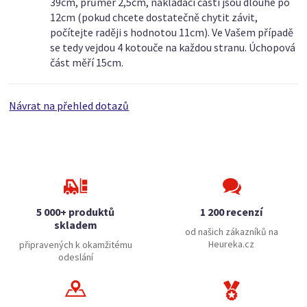
39cm, průměr 2,5cm, nakládací části jsou dlouhé po
12cm (pokud chcete dostatečně chytit závit,
počítejte raději s hodnotou 11cm). Ve Vašem případě
se tedy vejdou 4 kotouče na každou stranu. Úchopová
část měří 15cm.
Návrat na přehled dotazů
5 000+ produktů
1 200 recenzí
skladem
od našich zákazníků na
Heureka.cz
připravených k okamžitému
odeslání