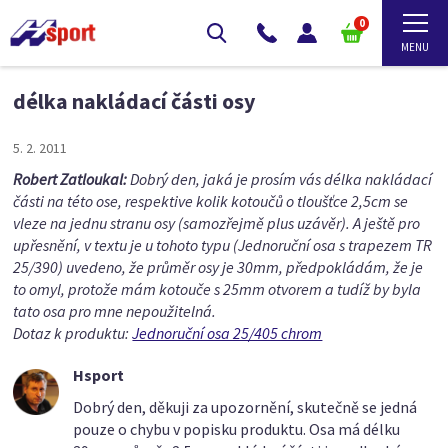
0
délka nakládací části osy
5. 2. 2011
Robert Zatloukal:
Dobrý den, jaká je prosím vás délka nakládací
části na této ose, respektive kolik kotoučů o tloušťce 2,5cm se
vleze na jednu stranu osy (samozřejmě plus uzávěr). A ještě pro
upřesnění, v textu je u tohoto typu (Jednoruční osa s trapezem TR
25/390) uvedeno, že průměr osy je 30mm, předpokládám, že je
to omyl, protože mám kotouče s 25mm otvorem a tudíž by byla
tato osa pro mne nepoužitelná.
Dotaz k produktu:
Jednoruční osa 25/405 chrom
Hsport
Dobrý den, děkuji za upozornění, skutečně se jedná
pouze o chybu v popisku produktu. Osa má délku