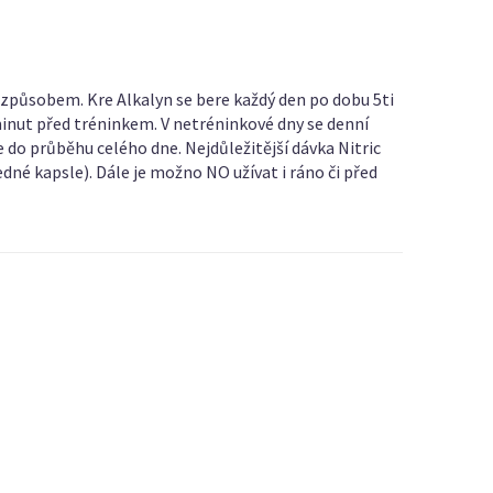
m způsobem. Kre Alkalyn se bere každý den po dobu 5ti
 minut před tréninkem. V netréninkové dny se denní
e do průběhu celého dne. Nejdůležitější dávka Nitric
dné kapsle). Dále je možno NO užívat i ráno či před