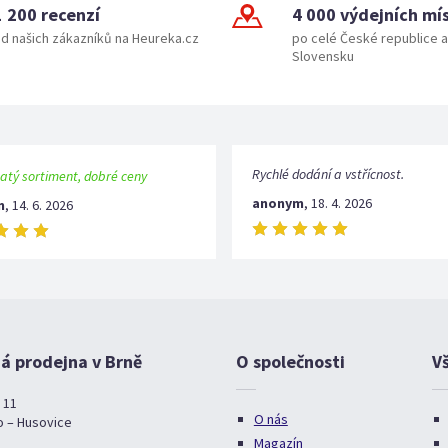
1 200 recenzí
4 000 výdejních mí
d našich zákazníků na Heureka.cz
po celé České republice a
Slovensku
Rychlé dodání a vstřícnost.
atý sortiment, dobré ceny
anonym
,
18. 4. 2026
m
,
14. 6. 2026
 prodejna v Brně
O společnosti
V
 11
O nás
o – Husovice
Magazín