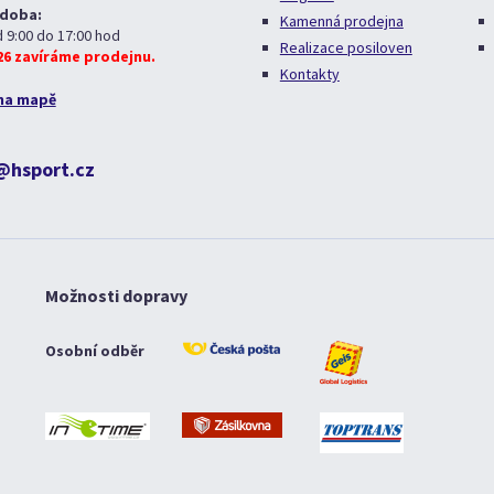
 doba:
Kamenná prodejna
d 9:00 do 17:00 hod
Realizace posiloven
026 zavíráme prodejnu.
Kontakty
na mapě
@hsport.cz
Možnosti dopravy
Osobní odběr