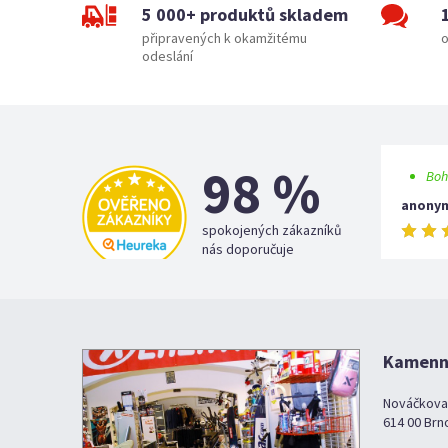
5 000+ produktů skladem
připravených k okamžitému
o
odeslání
98 %
Boh
anony
spokojených zákazníků
nás doporučuje
Kamenná
Nováčkova
614 00 Brn