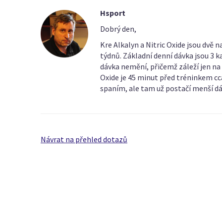
Hsport
Dobrý den,
Kre Alkalyn a Nitric Oxide jsou dvě 
týdnů. Základní denní dávka jsou 3 k
dávka nemění, přičemž záleží jen na 
Oxide je 45 minut před tréninkem cca
spaním, ale tam už postačí menší d
Návrat na přehled dotazů