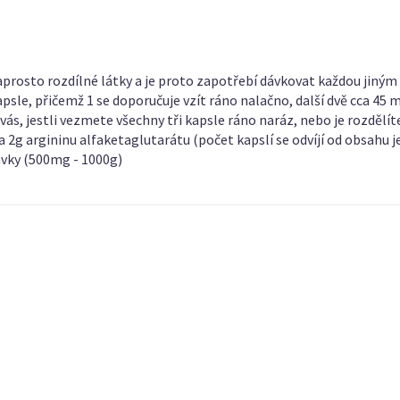
naprosto rozdílné látky a je proto zapotřebí dávkovat každou jiný
apsle, přičemž 1 se doporučuje vzít ráno nalačno, další dvě cca 45
vás, jestli vezmete všechny tři kapsle ráno naráz, nebo je rozdělít
 2g argininu alfaketaglutarátu (počet kapslí se odvíjí od obsahu je
ávky (500mg - 1000g)