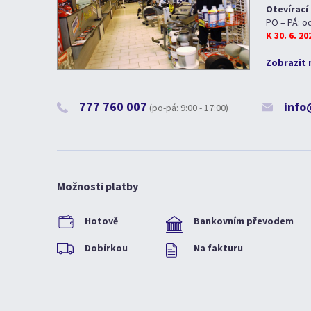
Otevírací
PO – PÁ: o
K 30. 6. 2
Zobrazit 
777 760 007
info
(po-pá: 9:00 - 17:00)
Možnosti platby
Hotově
Bankovním převodem
Dobírkou
Na fakturu