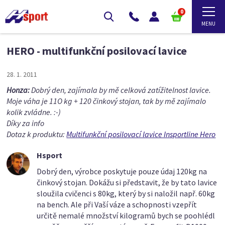
0
HERO - multifunkční posilovací lavice
28. 1. 2011
Honza:
Dobrý den, zajímala by mě celková zatížitelnost lavice.
Moje váha je 11O kg + 120 činkový stojan, tak by mě zajímalo
kolik zvládne. :-)
Díky za info
Dotaz k produktu:
Multifunkční posilovací lavice Insportline Hero
Hsport
Dobrý den, výrobce poskytuje pouze údaj 120kg na
činkový stojan. Dokážu si představit, že by tato lavice
sloužila cvičenci s 80kg, který by si naložil např. 60kg
na bench. Ale při Vaší váze a schopnosti vzepřít
určitě nemalé množství kilogramů bych se poohlédl