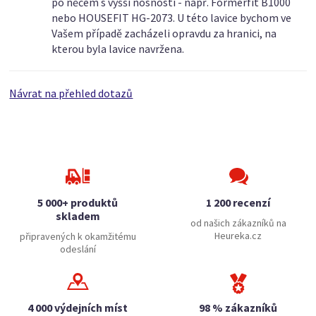
po něčem s vyšší nosností - např. Formerfit B1000
nebo HOUSEFIT HG-2073. U této lavice bychom ve
Vašem případě zacházeli opravdu za hranici, na
kterou byla lavice navržena.
Návrat na přehled dotazů
5 000+ produktů
1 200 recenzí
skladem
od našich zákazníků na
Heureka.cz
připravených k okamžitému
odeslání
4 000 výdejních míst
98 % zákazníků