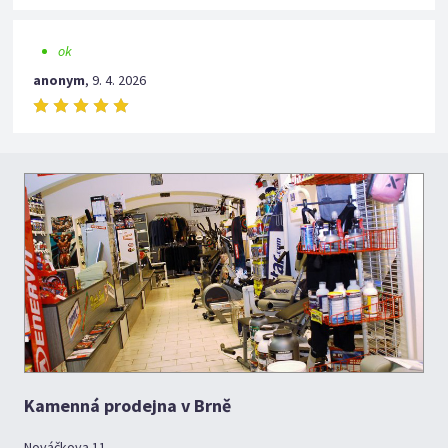
ok
anonym
,
9. 4. 2026
Kamenná prodejna v Brně
Nováčkova 11