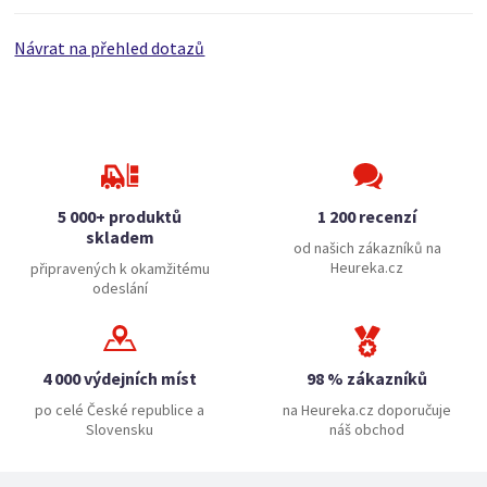
Návrat na přehled dotazů
5 000+ produktů
1 200 recenzí
skladem
od našich zákazníků na
Heureka.cz
připravených k okamžitému
odeslání
4 000 výdejních míst
98 % zákazníků
po celé České republice a
na Heureka.cz doporučuje
Slovensku
náš obchod