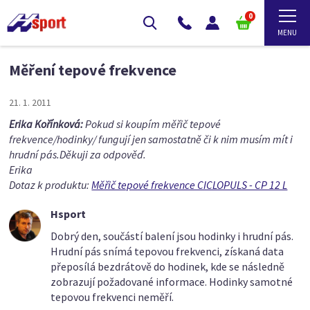
0
Měření tepové frekvence
21. 1. 2011
Erika Kořínková:
Pokud si koupím měřič tepové
frekvence/hodinky/ fungují jen samostatně či k nim musím mít i
hrudní pás.Děkuji za odpověď.
Erika
Dotaz k produktu:
Měřič tepové frekvence CICLOPULS - CP 12 L
Hsport
Dobrý den, součástí balení jsou hodinky i hrudní pás.
Hrudní pás snímá tepovou frekvenci, získaná data
přeposílá bezdrátově do hodinek, kde se následně
zobrazují požadované informace. Hodinky samotné
tepovou frekvenci neměří.