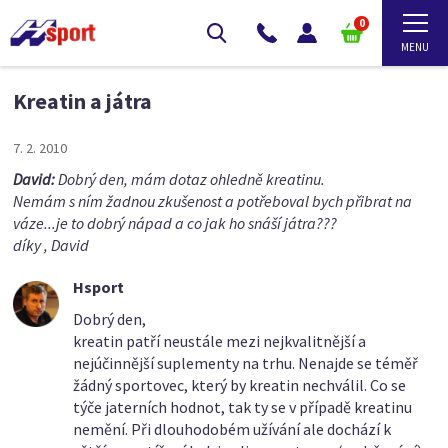
0
Kreatin a játra
7. 2. 2010
David:
Dobrý den, mám dotaz ohledně kreatinu.
Nemám s ním žadnou zkušenost a potřeboval bych přibrat na
váze...je to dobrý nápad a co jak ho snáší játra???
díky , David
Hsport
Dobrý den,
kreatin patří neustále mezi nejkvalitnější a
nejúčinnější suplementy na trhu. Nenajde se téměř
žádný sportovec, který by kreatin nechválil. Co se
týče jaterních hodnot, tak ty se v případě kreatinu
nemění. Při dlouhodobém užívání ale dochází k