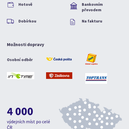
Hotově
Bankovním
převodem
Dobírkou
Na fakturu
Možnosti dopravy
Osobní odběr
4 000
výdejních míst po celé
ČR