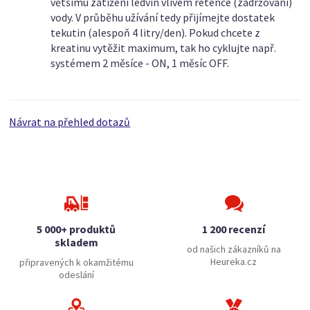
většímu zatížení ledvin vlivem retence (zadržování)
vody. V průběhu užívání tedy přijímejte dostatek
tekutin (alespoň 4 litry/den). Pokud chcete z
kreatinu vytěžit maximum, tak ho cyklujte např.
systémem 2 měsíce - ON, 1 měsíc OFF.
Návrat na přehled dotazů
5 000+ produktů
1 200 recenzí
skladem
od našich zákazníků na
Heureka.cz
připravených k okamžitému
odeslání