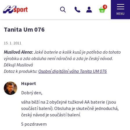
0
Tanita Um 076
15. 1. 2011
Musilová Alena:
Jaké baterie a kolik kusů je potřeba do tohoto
výrobku a zda obsluha není náročná a zda je český návod.
Děkuji Musilová
Dotaz k produktu:
Osobní digitální váha Tanita UM 076
Hsport
Dobrý den,
váha běží na 2 obyčejné tužkové AA baterie (jsou
součástí balení). Obsluha je skutečně jednoduchá,
český návod je součástí balení.
S pozdravem