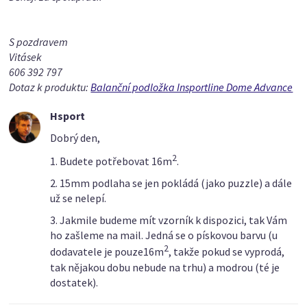
S pozdravem
Vitásek
606 392 797
Dotaz k produktu:
Balanční podložka Insportline Dome Advance
Hsport
Dobrý den,
2
1. Budete potřebovat 16m
.
2. 15mm podlaha se jen pokládá (jako puzzle) a dále
už se nelepí.
3. Jakmile budeme mít vzorník k dispozici, tak Vám
ho zašleme na mail. Jedná se o pískovou barvu (u
2
dodavatele je pouze16m
, takže pokud se vyprodá,
tak nějakou dobu nebude na trhu) a modrou (té je
dostatek).