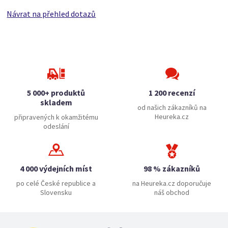
Návrat na přehled dotazů
5 000+ produktů
1 200 recenzí
skladem
od našich zákazníků na
Heureka.cz
připravených k okamžitému
odeslání
4 000 výdejních míst
98 % zákazníků
po celé České republice a
na Heureka.cz doporučuje
Slovensku
náš obchod