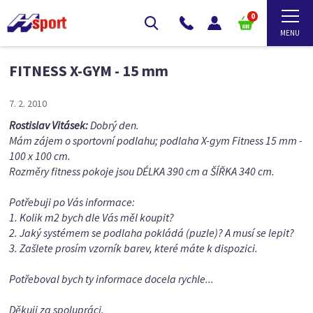
0
FITNESS X-GYM - 15 mm
7. 2. 2010
Rostislav Vitásek:
Dobrý den.
Mám zájem o sportovní podlahu; podlaha X-gym Fitness 15 mm -
100 x 100 cm.
Rozměry fitness pokoje jsou DÉLKA 390 cm a ŠÍŘKA 340 cm.
Potřebuji po Vás informace:
1. Kolik m2 bych dle Vás měl koupit?
2. Jaký systémem se podlaha pokládá (puzle)? A musí se lepit?
3. Zašlete prosím vzorník barev, které máte k dispozici.
Potřeboval bych ty informace docela rychle...
Děkuji za spolupráci.