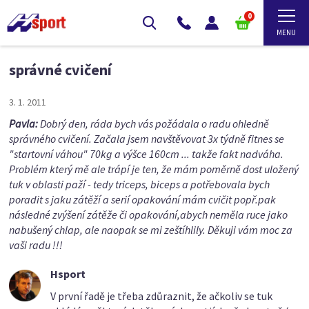
0
správné cvičení
3. 1. 2011
Pavla:
Dobrý den, ráda bych vás požádala o radu ohledně
správného cvičení. Začala jsem navštěvovat 3x týdně fitnes se
"startovní váhou" 70kg a výšce 160cm ... takže fakt nadváha.
Problém který mě ale trápí je ten, že mám poměrně dost uložený
tuk v oblasti paží - tedy triceps, biceps a potřebovala bych
poradit s jaku zátěží a serií opakování mám cvičit popř.pak
následné zvýšení zátěže či opakování,abych neměla ruce jako
nabušený chlap, ale naopak se mi zeštíhlily. Děkuji vám moc za
vaši radu !!!
Hsport
V první řadě je třeba zdůraznit, že ačkoliv se tuk