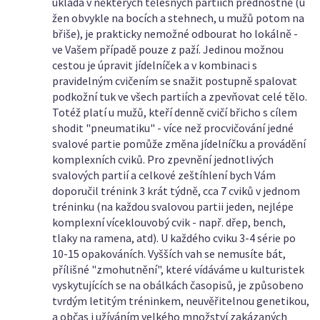
ukládá v některých tělesných partiích přednostně (u
žen obvykle na bocích a stehnech, u mužů potom na
břiše), je prakticky nemožné odbourat ho lokálně -
ve Vašem případě pouze z paží. Jedinou možnou
cestou je úpravit jídelníček a v kombinaci s
pravidelným cvičením se snažit postupně spalovat
podkožní tuk ve všech partiích a zpevňovat celé tělo.
Totéž platí u mužů, kteří denně cvičí břicho s cílem
shodit "pneumatiku" - více než procvičování jedné
svalové partie pomůže změna jídelníčku a provádění
komplexních cviků. Pro zpevnění jednotlivých
svalových partií a celkové zeštíhlení bych Vám
doporučil trénink 3 krát týdně, cca 7 cviků v jednom
tréninku (na každou svalovou partii jeden, nejlépe
komplexní víceklouvobý cvik - např. dřep, bench,
tlaky na ramena, atd). U každého cviku 3-4 série po
10-15 opakováních. Vyšších vah se nemusíte bát,
přílišné "zmohutnění", které vídáváme u kulturistek
vyskytujících se na obálkách časopisů, je způsobeno
tvrdým letitým tréninkem, neuvěřitelnou genetikou,
a občas i užíváním velkého množství zakázaných