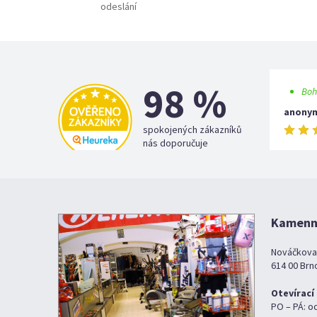
odeslání
98 %
Boh
anony
spokojených zákazníků
nás doporučuje
Kamenná
Nováčkova
614 00 Brn
Otevírací
PO – PÁ: o