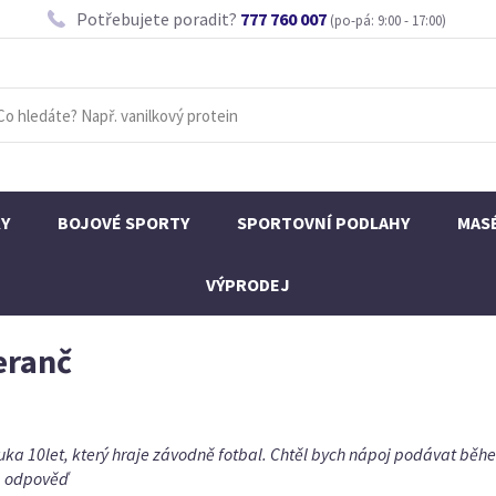
Potřebujete poradit?
777 760 007
(po-pá: 9:00 - 17:00)
KY
BOJOVÉ SPORTY
SPORTOVNÍ PODLAHY
MAS
VÝPRODEJ
eranč
ka 10let, který hraje závodně fotbal. Chtěl bych nápoj podávat běhe
a odpověď