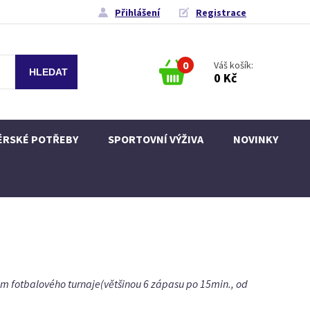
Přihlášení
Registrace
0
Váš košík:
0 Kč
ÉRSKÉ POTŘEBY
SPORTOVNÍ VÝŽIVA
NOVINKY
m fotbalového turnaje(většinou 6 zápasu po 15min., od