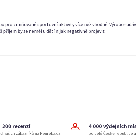
sou pro zmiňované sportovní aktivity více než vhodné. Výrobce u
ší příjem by se neměl u dětí nijak negativně projevit.
1 200 recenzí
4 000 výdejních mí
d našich zákazníků na Heureka.cz
po celé České republice a