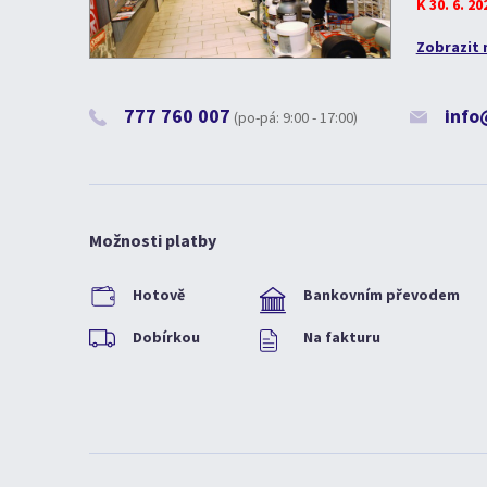
K 30. 6. 2
Zobrazit 
777 760 007
info
(po-pá: 9:00 - 17:00)
Možnosti platby
Hotově
Bankovním převodem
Dobírkou
Na fakturu