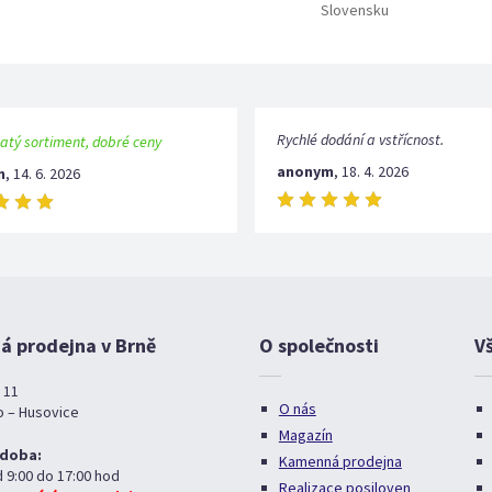
Slovensku
Rychlé dodání a vstřícnost.
atý sortiment, dobré ceny
anonym
,
18. 4. 2026
m
,
14. 6. 2026
 prodejna v Brně
O společnosti
V
 11
O nás
o – Husovice
Magazín
 doba:
Kamenná prodejna
d 9:00 do 17:00 hod
Realizace posiloven