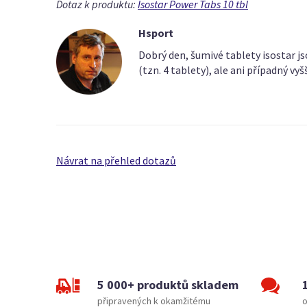
Dotaz k produktu:
Isostar Power Tabs 10 tbl
Hsport
Dobrý den, šumivé tablety isostar j
(tzn. 4 tablety), ale ani případný vyš
Návrat na přehled dotazů
5 000+ produktů skladem
připravených k okamžitému
o