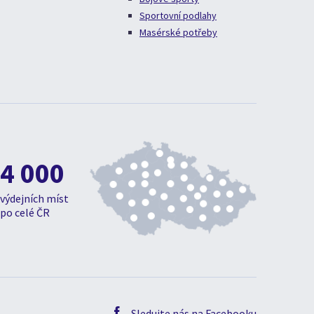
Sportovní podlahy
Masérské potřeby
4 000
výdejních míst
po celé ČR
Sledujte nás na Facebooku