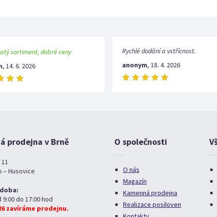
Rychlé dodání a vstřícnost.
atý sortiment, dobré ceny
anonym
,
18. 4. 2026
m
,
14. 6. 2026
 prodejna v Brně
O společnosti
V
 11
O nás
o – Husovice
Magazín
 doba:
Kamenná prodejna
d 9:00 do 17:00 hod
Realizace posiloven
026 zavíráme prodejnu.
Kontakty