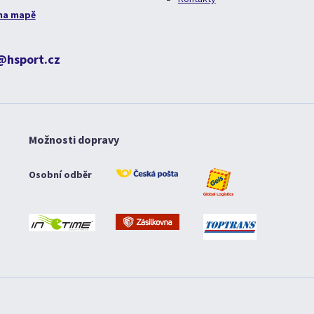
na mapě
@hsport.cz
Možnosti dopravy
Osobní odběr