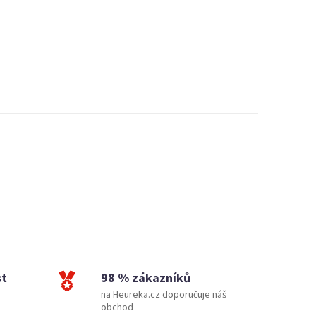
st
98 % zákazníků
na Heureka.cz doporučuje náš
obchod