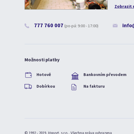
Zobrazit 
777 760 007
info
(po-pá: 9:00 - 17:00)
Možnosti platby
Hotově
Bankovním převodem
Dobírkou
Na fakturu
© 1992 - 2019, Hsport, s.r.o., Všechna práva vyhrazena