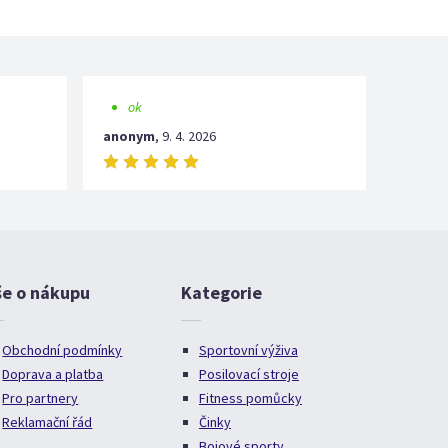
ok
anonym
,
9. 4. 2026
še o nákupu
Kategorie
Obchodní podmínky
Sportovní výživa
Doprava a platba
Posilovací stroje
Pro partnery
Fitness pomůcky
Reklamační řád
Činky
Bojové sporty