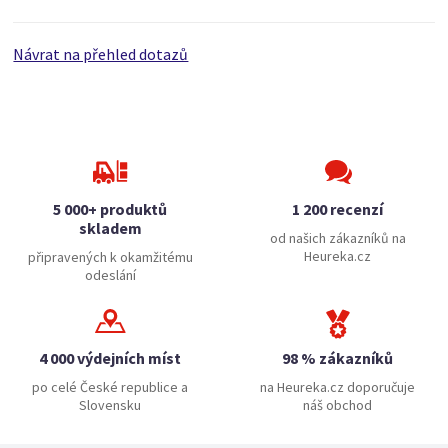
Návrat na přehled dotazů
5 000+ produktů
1 200 recenzí
skladem
od našich zákazníků na
Heureka.cz
připravených k okamžitému
odeslání
4 000 výdejních míst
98 % zákazníků
po celé České republice a
na Heureka.cz doporučuje
Slovensku
náš obchod