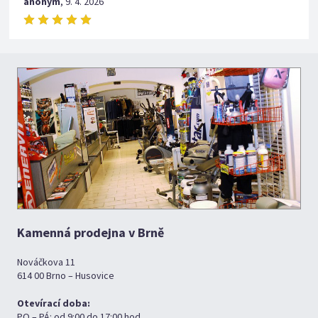
anonym
,
9. 4. 2026
Kamenná prodejna v Brně
Nováčkova 11
614 00 Brno – Husovice
Otevírací doba:
PO – PÁ: od 9:00 do 17:00 hod