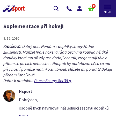
0
Suplementace při hokeji
8. 12. 2010
Kracíková:
Dobrý den. Nemám s doplňky stravy žádné
zkušenosti. Manžel hraje hokej a ráda bych mu koupila nějáké
doplňky které mu při zápase dodají energii, zregenerují tělo a
přitom se po nich netloustne. Naopak by potřeboval něco co mu
při cvicení pomůže malinko zhubnout. Můžete mi poradit? Děkuji
předem Kracíková
Dotaz k produktu:
Penco Energy Gel 35 g
Hsport
Dobrý den,
osobně bych navrhoval následující sestavu doplňků