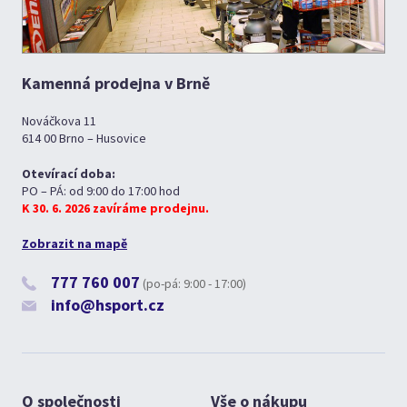
Kamenná prodejna v Brně
Nováčkova 11
614 00 Brno – Husovice
Otevírací doba:
PO – PÁ: od 9:00 do 17:00 hod
K 30. 6. 2026 zavíráme prodejnu.
Zobrazit na mapě
777 760 007
(po-pá: 9:00 - 17:00)
info@hsport.cz
O společnosti
Vše o nákupu