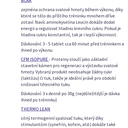
BCAA
zejména ochrana svalové hmoty během výkonu, díky
které se tělo do příštího tréninku mnohem dříve
zotaví. Navíc aminokyselina Leucin dokáže dodat
energii a regulovat hladinu krevního cukru. Pokud je
hladina cukru konstantní, tak je i lepší výkonnost.
Dávkování: 3 - 5 tablet cca 60 minut před tréninkem a
ihned po výkonu.
CFM ISOPURE
- Proteiny slouží jako základní
stavební kámen pro regeneraci a výstavbu svalové
hmoty. Vybraný produkt neobsahuje žádny cukr
(laktózu) či tuk, takže je ideální právě pro období
snižovaní tělesného tuku.
Dávkování: 3 x denně po 30g (nejdůležitější je dávka
ihned po tréninku)
THERMO LEAN
silný termogenní spalovač tuku, který díky
stimulantům (synefrin, kofein, atd.) dokáže také