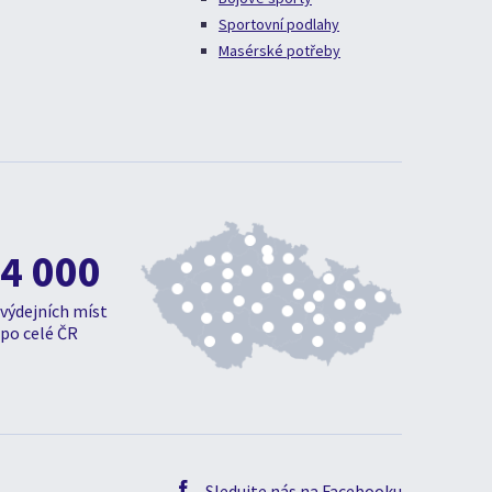
Sportovní podlahy
Masérské potřeby
4 000
výdejních míst
po celé ČR
Sledujte nás na Facebooku