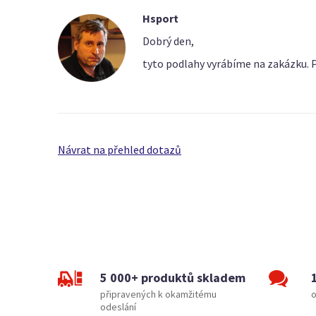
Hsport
Dobrý den,
tyto podlahy vyrábíme na zakázku. P
Návrat na přehled dotazů
5 000+ produktů skladem
připravených k okamžitému
o
odeslání