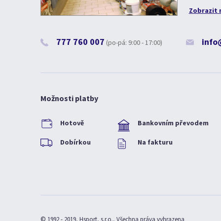
Zobrazit 
777 760 007
info
(po-pá: 9:00 - 17:00)
Možnosti platby
Hotově
Bankovním převodem
Dobírkou
Na fakturu
© 1992 - 2019, Hsport, s.r.o., Všechna práva vyhrazena