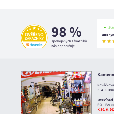
98 %
Boh
anony
spokojených zákazníků
nás doporučuje
Kamenná
Nováčkova
614 00 Brn
Otevírací
PO – PÁ: o
K 30. 6. 2