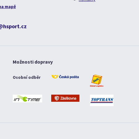
na mapě
@hsport.cz
Možnosti dopravy
Osobní odběr