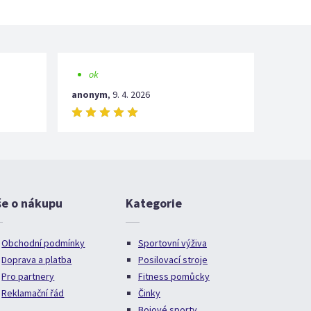
ok
anonym
,
9. 4. 2026
še o nákupu
Kategorie
Obchodní podmínky
Sportovní výživa
Doprava a platba
Posilovací stroje
Pro partnery
Fitness pomůcky
Reklamační řád
Činky
Bojové sporty