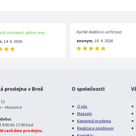
Rychlé dodání a vstřícnost.
atý sortiment, dobré ceny
anonym
,
18. 4. 2026
m
,
14. 6. 2026
 prodejna v Brně
O společnosti
V
 11
O nás
o – Husovice
Magazín
 doba:
Kamenná prodejna
d 9:00 do 17:00 hod
Realizace posiloven
026 zavíráme prodejnu.
Kontakty