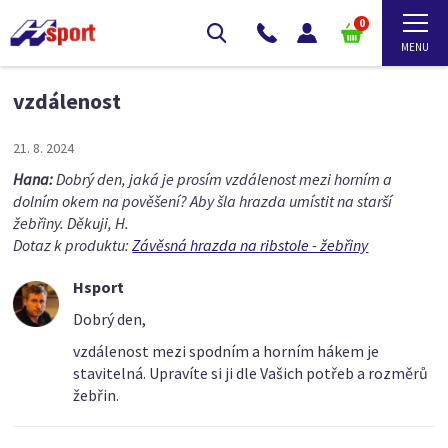
0
vzdálenost
21. 8. 2024
Hana:
Dobrý den, jaká je prosím vzdálenost mezi horním a
dolním okem na pověšení? Aby šla hrazda umístit na starší
žebřiny. Děkuji, H.
Dotaz k produktu:
Závěsná hrazda na ribstole - žebřiny
Hsport
Dobrý den,
vzdálenost mezi spodním a horním hákem je
stavitelná. Upravíte si ji dle Vašich potřeb a rozměrů
žebřin.