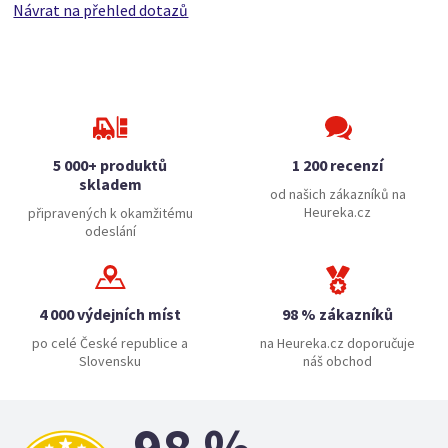
Návrat na přehled dotazů
5 000+ produktů
1 200 recenzí
skladem
od našich zákazníků na
Heureka.cz
připravených k okamžitému
odeslání
4 000 výdejních míst
98 % zákazníků
po celé České republice a
na Heureka.cz doporučuje
Slovensku
náš obchod