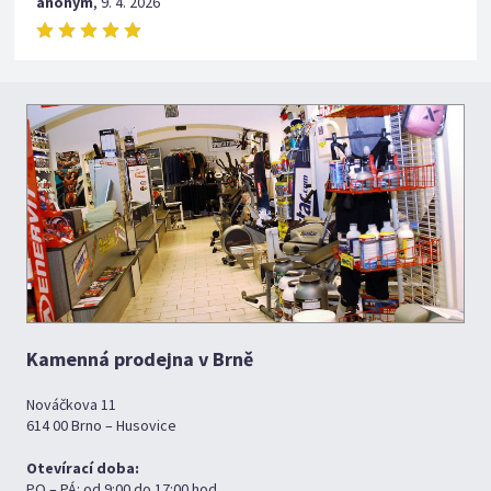
anonym
,
9. 4. 2026
Kamenná prodejna v Brně
Nováčkova 11
614 00 Brno – Husovice
Otevírací doba:
PO – PÁ: od 9:00 do 17:00 hod