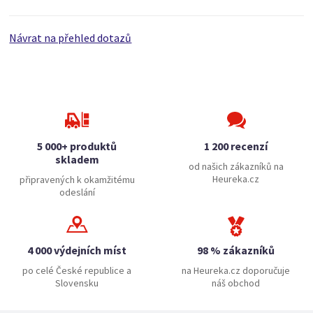
Návrat na přehled dotazů
5 000+ produktů
1 200 recenzí
skladem
od našich zákazníků na
Heureka.cz
připravených k okamžitému
odeslání
4 000 výdejních míst
98 % zákazníků
po celé České republice a
na Heureka.cz doporučuje
Slovensku
náš obchod