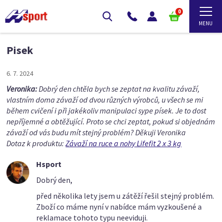
0
Pisek
6. 7. 2024
Veronika:
Dobrý den chtěla bych se zeptat na kvalitu závaží,
vlastním doma závaží od dvou různých výrobců, u všech se mi
během cvičení i při jakékoliv manipulaci sype písek. Je to dost
nepříjemné a obtěžující. Proto se chci zeptat, pokud si objednám
závaží od vás budu mít stejný problém? Děkuji Veronika
Dotaz k produktu:
Závaží na ruce a nohy Lifefit 2 x 3 kg
Hsport
Dobrý den,
před několika lety jsem u zátěží řešil stejný problém.
Zboží co máme nyní v nabídce mám vyzkoušené a
reklamace tohoto typu neeviduji.