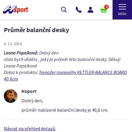
0
Průměr balanční desky
6. 12. 2010
Leona Popelková:
Dobrý den
ráda bych věděla , jaký je průměr této balanční desky. Děkuji
Leona Popelková
Dotaz k produktu:
Trenažer rovnováhy KETTLER-BALANCE BOARD
40,6cm
Hsport
Dobrý den,
průměr nabízené balanční desky je 40,6 cm.
Návrat na přehled dotazů