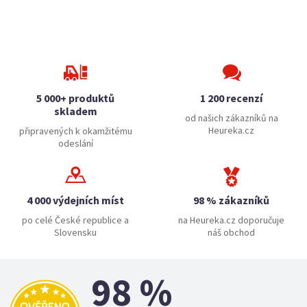
5 000+ produktů
1 200 recenzí
skladem
od našich zákazníků na
Heureka.cz
připravených k okamžitému
odeslání
4 000 výdejních míst
98 % zákazníků
po celé České republice a
na Heureka.cz doporučuje
Slovensku
náš obchod
98 %