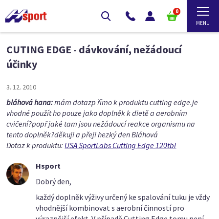
0
CUTING EDGE - dávkování, nežádoucí
účinky
3. 12. 2010
bláhová hana:
mám dotazp římo k produktu cutting edge.je
vhodné použít ho pouze jako doplněk k dietě a aerobním
cvičení?popř jaké tam jsou nežádoucí reakce organismu na
tento doplněk?děkuji a přeji hezký den Bláhová
Dotaz k produktu:
USA SportLabs Cutting Edge 120tbl
Hsport
Dobrý den,
každý doplněk výživy určený ke spalování tuku je vždy
vhodnější kombinovat s aerobní činností pro
výraznější efekt. V případě Cutting Edge tomu není