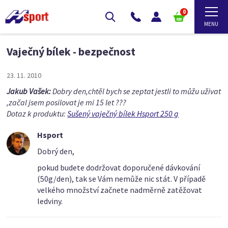
0
Vaječný bílek - bezpečnost
23. 11. 2010
Jakub Vašek:
Dobry den,chtěl bych se zeptat jestli to můžu uživat
,začal jsem posilovat je mi 15 let ???
Dotaz k produktu:
Sušený vaječný bílek Hsport 250 g
Hsport
Dobrý den,
pokud budete dodržovat doporučené dávkování
(50g/den), tak se Vám nemůže nic stát. V případě
velkého množství začnete nadměrně zatěžovat
ledviny.