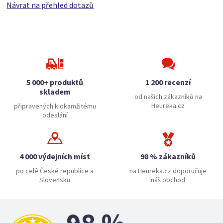
Návrat na přehled dotazů
5 000+ produktů
1 200 recenzí
skladem
od našich zákazníků na
Heureka.cz
připravených k okamžitému
odeslání
4 000 výdejních míst
98 % zákazníků
po celé České republice a
na Heureka.cz doporučuje
Slovensku
náš obchod