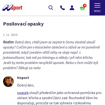
0
Posilovací opasky
1. 11. 2010
Radim:
Dobrý den, chtěl jsem se zeptat k čemu vlastně slouží
opasky? Cvičím jen v klasickém oblečení a stává se mi poměrně
pravidelně, když zvedám větší váhy ve stoje např. s
jednoručkami, tak mě po tréningu a někdy i při něm břicho.
Jestli by tento problém nevyřešil opasek. Nebo v čem může být
problém? Děkuji za radu
Hsport
Dobrý den,
opasek
slouží především jako ochranná pomůcka pro
oblast břicha a spodní části zad. Rozhodně Vám ho
doporučuji, protože se tak vyhnete rizikovému