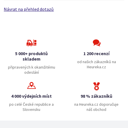
Návrat na přehled dotazů
5 000+ produktů
1 200 recenzí
skladem
od našich zákazníků na
Heureka.cz
připravených k okamžitému
odeslání
4 000 výdejních míst
98 % zákazníků
po celé České republice a
na Heureka.cz doporučuje
Slovensku
náš obchod