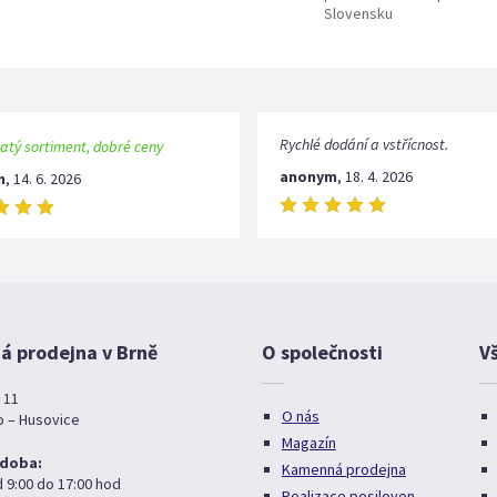
Slovensku
Rychlé dodání a vstřícnost.
atý sortiment, dobré ceny
anonym
,
18. 4. 2026
m
,
14. 6. 2026
 prodejna v Brně
O společnosti
V
 11
O nás
o – Husovice
Magazín
 doba:
Kamenná prodejna
d 9:00 do 17:00 hod
Realizace posiloven