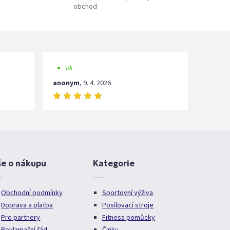
obchod
ok
anonym
,
9. 4. 2026
še o nákupu
Kategorie
Obchodní podmínky
Sportovní výživa
Doprava a platba
Posilovací stroje
Pro partnery
Fitness pomůcky
Reklamační řád
Činky