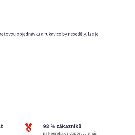
netovou objednávku a rukavice by neseděly, lze je
st
98 % zákazníků
na Heureka.cz doporučuje náš