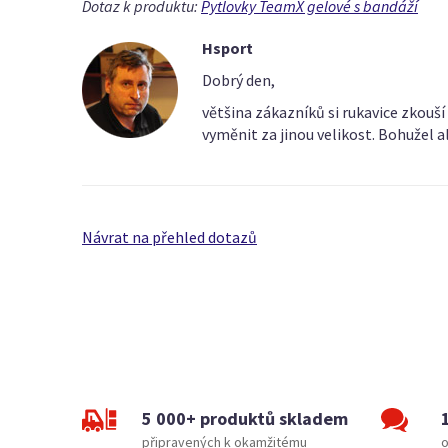
Dotaz k produktu:
Pytlovky TeamX gelové s bandáží
Hsport
Dobrý den,
většina zákazníků si rukavice zkouš
vyměnit za jinou velikost. Bohužel a
Návrat na přehled dotazů
5 000+ produktů skladem
připravených k okamžitému
o