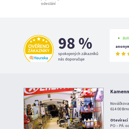
odeslání
98 %
Boh
anony
spokojených zákazníků
nás doporučuje
Kamenná
Nováčkova
614 00 Brn
Otevírací
PO – PÁ: o