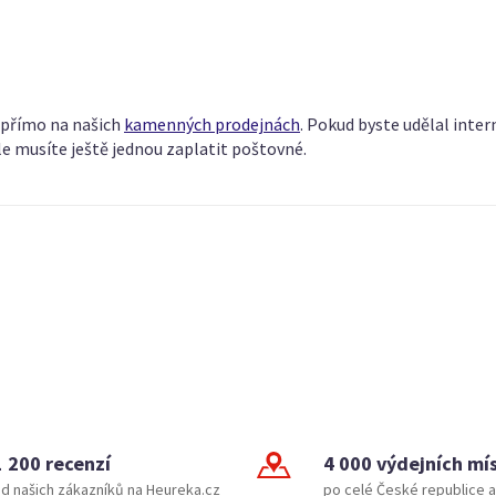
í přímo na našich
kamenných prodejnách
. Pokud byste udělal inter
le musíte ještě jednou zaplatit poštovné.
1 200 recenzí
4 000 výdejních mí
d našich zákazníků na Heureka.cz
po celé České republice a