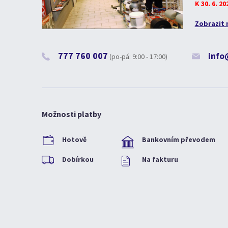
K 30. 6. 2
Zobrazit 
777 760 007
info
(po-pá: 9:00 - 17:00)
Možnosti platby
Hotově
Bankovním převodem
Dobírkou
Na fakturu