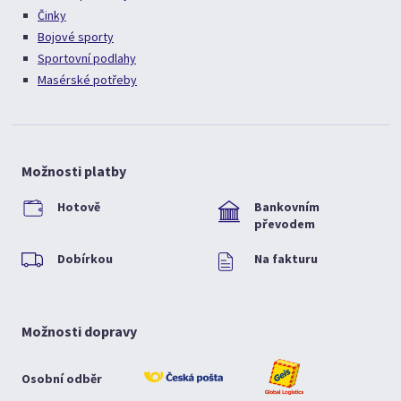
Činky
Bojové sporty
Sportovní podlahy
Masérské potřeby
Možnosti platby
Hotově
Bankovním
převodem
Dobírkou
Na fakturu
Možnosti dopravy
Osobní odběr