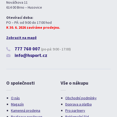
Nováčkova 11
614 00 Brno – Husovice
Otevírací doba:
PO – PÁ: od 9:00 do 17:00 hod
K 30. 6. 2026 zavíráme prodejnu.
Zobrazit na mapě
777 760 007
(po-pá: 9:00 - 17:00)
info@hsport.cz
O společnosti
Vše o nákupu
O nás
Obchodní podmínky
Magazín
Doprava a platba
Kamenná prodejna
Pro partnery
Realizace posiloven
Reklamační řád