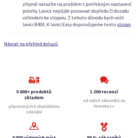
zřejmě narazíte na problém s potřebným nastavení
polohy. Lavice nepůjde posouvat dopředu či dozadu
vzhledem ke stojanu. Z tohoto důvodu bych volil
lavici B400. K lavici Easy doporučujeme tento
stojan
.
Návrat na přehled dotazů
5 000+ produktů
1 200 recenzí
skladem
od našich zákazníků na
Heureka.cz
připravených k okamžitému
odeslání
4 000 výdejních míst
98 % zákazníků