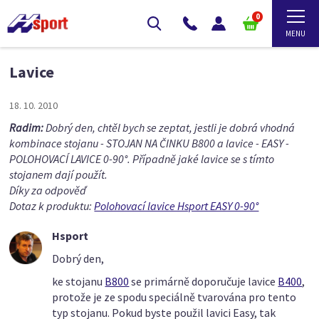
0
Lavice
18. 10. 2010
Radim:
Dobrý den, chtěl bych se zeptat, jestli je dobrá vhodná
kombinace stojanu - STOJAN NA ČINKU B800 a lavice - EASY -
POLOHOVACÍ LAVICE 0-90°. Případně jaké lavice se s tímto
stojanem dají použít.
Díky za odpověď
Dotaz k produktu:
Polohovací lavice Hsport EASY 0-90°
Hsport
Dobrý den,
ke stojanu
B800
se primárně doporučuje lavice
B400
,
protože je ze spodu speciálně tvarována pro tento
typ stojanu. Pokud byste použil lavici Easy, tak