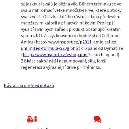
splasknutí svalů je běžná věc. Během tréninku se ve
svalu nahromadí velké množství krve, které opticky
sval zvětší. Otázka dalšího růstu je dána především
množstvím kalorií a přijatých bílkovin. Pro lepší
využití živin bych zařadil produkt obsahující kreatin
spolu s NO. Za vyzkoušení rozhodně stojí Cellex od
Amixu (
http://www.hsport.cz/p2011-amix-cellex-
unlimited-formula-520g.php
) či Xpand od Dymatize
(
http://www.hsport.cz/eshop.php
?search=xpand).
Získáte tak silnější napumpování, sílu, lepší
regeneraci a výraznější drive při tréninku.
Návrat na přehled dotazů