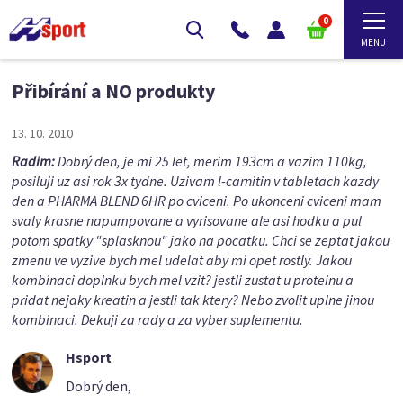
0
Přibírání a NO produkty
13. 10. 2010
Radim:
Dobrý den, je mi 25 let, merim 193cm a vazim 110kg,
posiluji uz asi rok 3x tydne. Uzivam l-carnitin v tabletach kazdy
den a PHARMA BLEND 6HR po cviceni. Po ukonceni cviceni mam
svaly krasne napumpovane a vyrisovane ale asi hodku a pul
potom spatky "splasknou" jako na pocatku. Chci se zeptat jakou
zmenu ve vyzive bych mel udelat aby mi opet rostly. Jakou
kombinaci doplnku bych mel vzit? jestli zustat u proteinu a
pridat nejaky kreatin a jestli tak ktery? Nebo zvolit uplne jinou
kombinaci. Dekuji za rady a za vyber suplementu.
Hsport
Dobrý den,