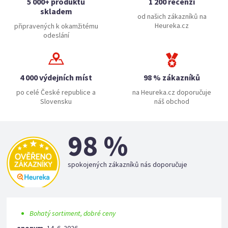
5 000+ produktů
1 200 recenzí
skladem
od našich zákazníků na
Heureka.cz
připravených k okamžitému
odeslání
4 000 výdejních míst
98 % zákazníků
po celé České republice a
na Heureka.cz doporučuje
Slovensku
náš obchod
98 %
spokojených zákazníků nás doporučuje
Bohatý sortiment, dobré ceny