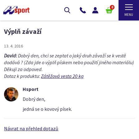
0
Výplň závaží
13. 4. 2016
David:
Dobrý den, chci se zeptat o jaký druh závaží se k vestě
dodává ? (Zda jde o výplň pískem nebo použití jiného materiálu)
Děkuji za odpoved.
Dotaz k produktu:
Zátěžová vesta 20 kg
Hsport
Dobrý den,
jedná se o kovový písek.
Návrat na přehled dotazů