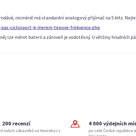
prodává, nicméně má standardní analogový přijímač na 5 kHz. Nejl
-pas-ciclosport-k-mereni-tepove-frekvence.php
něj lze měnit baterii a zároveň je vodotěsný. U většiny hrudních pá
1 200 recenzí
4 000 výdejních mí
d našich zákazníků na Heureka.cz
po celé České republice a