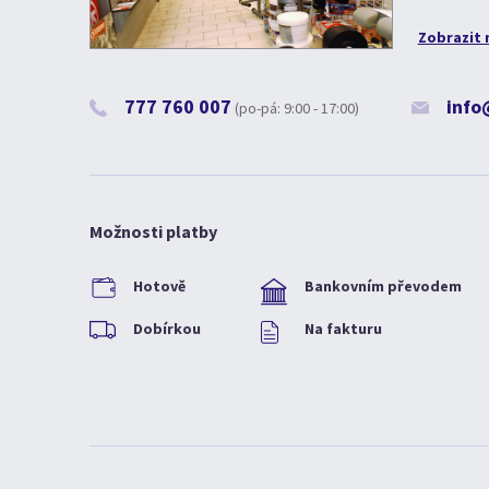
Zobrazit 
777 760 007
info
(po-pá: 9:00 - 17:00)
Možnosti platby
Hotově
Bankovním převodem
Dobírkou
Na fakturu