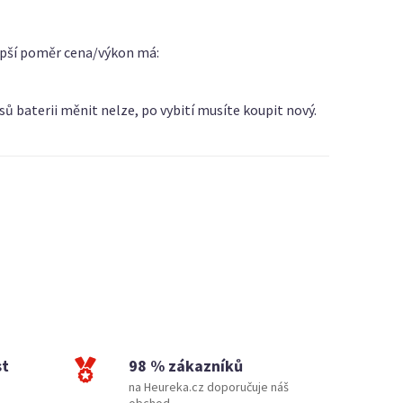
epší poměr cena/výkon má:
sů baterii měnit nelze, po vybití musíte koupit nový.
st
98 % zákazníků
na Heureka.cz doporučuje náš