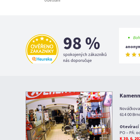
odeslání
98 %
Boh
anony
spokojených zákazníků
nás doporučuje
Kamenná
Nováčkova
614 00 Brn
Otevírací
PO – PÁ: o
K 30. 6. 2