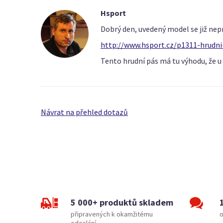
Hsport
Dobrý den, uvedený model se již ne
http://www.hsport.cz/p1311-hrudni
Tento hrudní pás má tu výhodu, že u 
Návrat na přehled dotazů
5 000+ produktů skladem
připravených k okamžitému
o