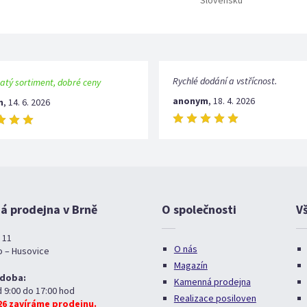
Slovensku
Rychlé dodání a vstřícnost.
atý sortiment, dobré ceny
anonym
,
18. 4. 2026
m
,
14. 6. 2026
 prodejna v Brně
O společnosti
V
 11
O nás
o – Husovice
Magazín
 doba:
Kamenná prodejna
d 9:00 do 17:00 hod
Realizace posiloven
026 zavíráme prodejnu.