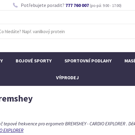
Potřebujete poradit?
777 760 007
(po-pá: 9:00 - 17:00)
KY
BOJOVÉ SPORTY
SPORTOVNÍ PODLAHY
MAS
VÝPRODEJ
Bremshey
mač tepové frekvence pro ergometr BREMSHEY - CARDIO EXPLORER . Děk
IO EXPLORER