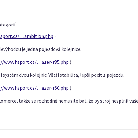
ategorií.
hsport.cz/…ambition.php
)
Nevýhodou je jedna pojezdová kolejnice.
://www.hsport.cz/…azer-r35.php
)
ystém dvou kolejnic. Větší stabilita, lepší pocit z pojezdu.
://www.hsport.cz/…azer-r60.php
)
 komerce, takže se rozhodně nemusíte bát, že by stroj nesplnil va