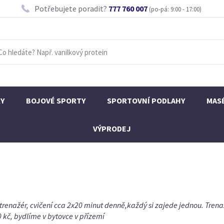
Potřebujete poradit?
777 760 007
(po-pá: 9:00 - 17:00)
KY
BOJOVÉ SPORTY
SPORTOVNÍ PODLAHY
MAS
VÝPRODEJ
renažér, cvičení cca 2x20 minut denně,každý si zajede jednou. Trenažé
0 kč, bydlíme v bytovce v přízemí