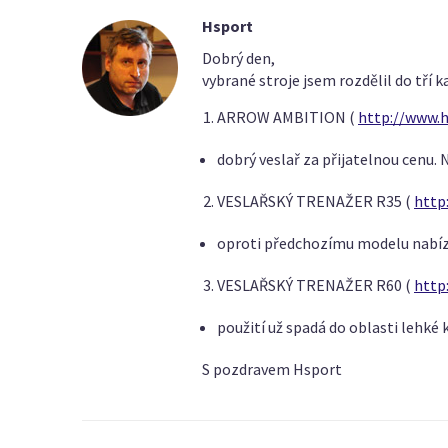
Hsport
Dobrý den,
vybrané stroje jsem rozdělil do tří k
ARROW AMBITION (
http://www.
dobrý veslař za přijatelnou cenu. 
VESLAŘSKÝ TRENAŽER R35 (
http
oproti předchozímu modelu nabízí s
VESLAŘSKÝ TRENAŽER R60 (
http
použití už spadá do oblasti lehké
S pozdravem Hsport