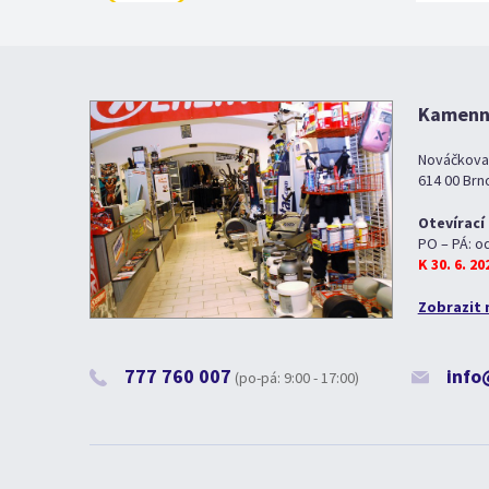
Kamenná
Nováčkova
614 00 Brn
Otevírací
PO – PÁ: o
K 30. 6. 2
Zobrazit 
777 760 007
info
(po-pá: 9:00 - 17:00)