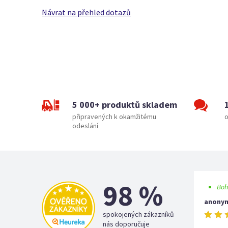
Návrat na přehled dotazů
5 000+ produktů skladem
připravených k okamžitému
o
odeslání
98 %
Boh
anony
spokojených zákazníků
nás doporučuje