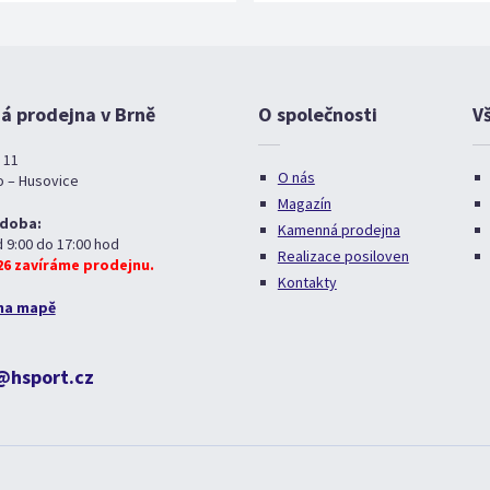
 prodejna v Brně
O společnosti
V
 11
O nás
o – Husovice
Magazín
 doba:
Kamenná prodejna
d 9:00 do 17:00 hod
Realizace posiloven
026 zavíráme prodejnu.
Kontakty
na mapě
@hsport.cz