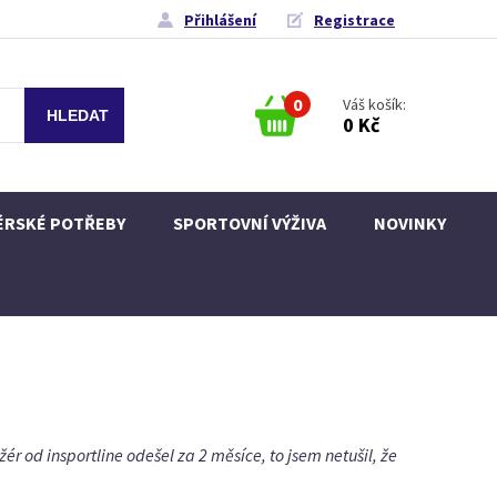
Přihlášení
Registrace
0
Váš košík:
0 Kč
ÉRSKÉ POTŘEBY
SPORTOVNÍ VÝŽIVA
NOVINKY
r od insportline odešel za 2 měsíce, to jsem netušil, že