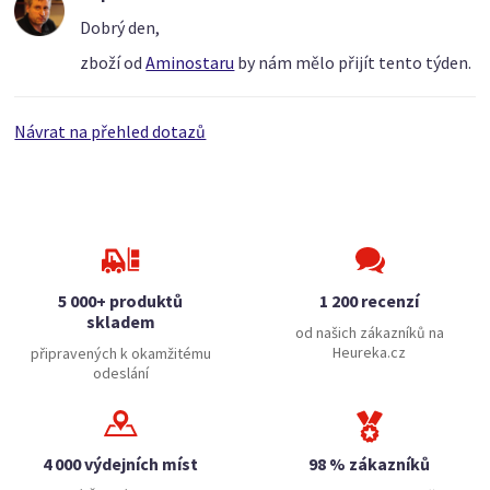
Dobrý den,
zboží od
Aminostaru
by nám mělo přijít tento týden.
Návrat na přehled dotazů
5 000+ produktů
1 200 recenzí
skladem
od našich zákazníků na
Heureka.cz
připravených k okamžitému
odeslání
4 000 výdejních míst
98 % zákazníků