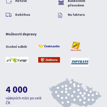
Hotově
Bankovním
převodem
Dobírkou
Na fakturu
Možnosti dopravy
Osobní odběr
4 000
výdejních míst po celé
ČR