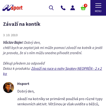
0
Závaží na kontík
3. 10. 2010
Václav Bajer:
Dobrý den,
chtěl bych se zeptat jak mi může pomoci závaží na kotník a jestli
je pravda, že si s ním můžu snadno přivodit zranění.
Děkuji předem za odpověď
Dotaz k produktu:
Závaží na ruce a nohy Spokey NEOPRÉN - 2 x 2
kg
Hsport
Dobrý den,
závaží na kotníky se primárně používá pro různé typy
venkovních aktivit. Většinou je však uvidíte u běžců,