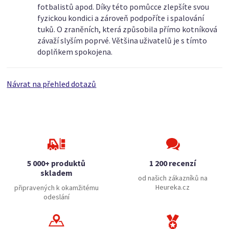
fotbalistů apod. Díky této pomůcce zlepšíte svou
fyzickou kondici a zároveň podpoříte i spalování
tuků. O zraněních, která způsobila přímo kotníková
závaží slyším poprvé. Většina uživatelů je s tímto
doplňkem spokojena.
Návrat na přehled dotazů
5 000+ produktů
1 200 recenzí
skladem
od našich zákazníků na
Heureka.cz
připravených k okamžitému
odeslání