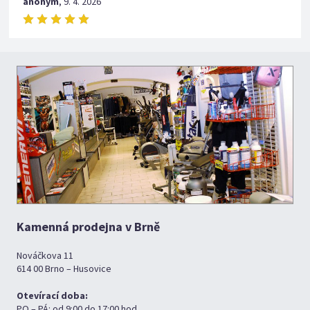
anonym
,
9. 4. 2026
Kamenná prodejna v Brně
Nováčkova 11
614 00 Brno – Husovice
Otevírací doba:
PO – PÁ: od 9:00 do 17:00 hod