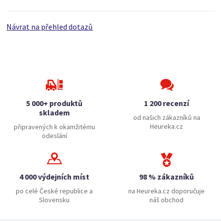
Návrat na přehled dotazů
5 000+ produktů
1 200 recenzí
skladem
od našich zákazníků na
Heureka.cz
připravených k okamžitému
odeslání
4 000 výdejních míst
98 % zákazníků
po celé České republice a
na Heureka.cz doporučuje
Slovensku
náš obchod