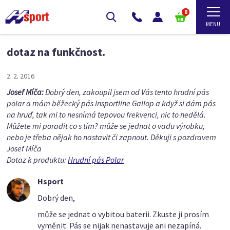
0
dotaz na funkčnost.
2. 2. 2016
Josef Míča:
Dobrý den, zakoupil jsem od Vás tento hrudní pás
polar a mám běžecký pás Insportline Gallop a když si dám pás
na hruď, tak mi to nesnímá tepovou frekvenci, nic to nedělá.
Můžete mi poradit co s tím? může se jednat o vadu výrobku,
nebo je třeba nějak ho nastavit či zapnout. Děkuji s pozdravem
Josef Míča
Dotaz k produktu:
Hrudní pás Polar
Hsport
Dobrý den,
může se jednat o vybitou baterii. Zkuste ji prosím
vyměnit. Pás se nijak nenastavuje ani nezapíná.