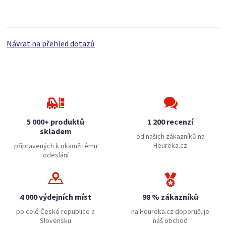
Návrat na přehled dotazů
5 000+ produktů
1 200 recenzí
skladem
od našich zákazníků na
Heureka.cz
připravených k okamžitému
odeslání
4 000 výdejních míst
98 % zákazníků
po celé České republice a
na Heureka.cz doporučuje
Slovensku
náš obchod