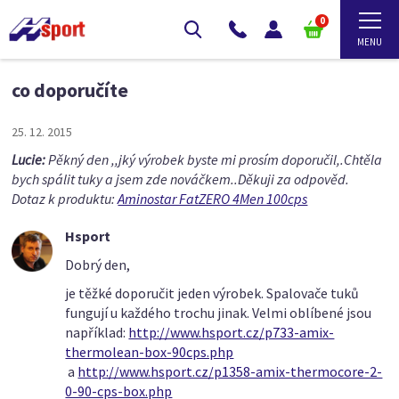
0
co doporučíte
25. 12. 2015
Lucie:
Pěkný den ,,jký výrobek byste mi prosím doporučil,.Chtěla
bych spálit tuky a jsem zde nováčkem..Děkuji za odpověd.
Dotaz k produktu:
Aminostar FatZERO 4Men 100cps
Hsport
Dobrý den,
je těžké doporučit jeden výrobek. Spalovače tuků
fungují u každého trochu jinak. Velmi oblíbené jsou
například:
http://www.hsport.cz/p733-amix-
thermolean-box-90cps.php
a
http://www.hsport.cz/p1358-amix-thermocore-2-
0-90-cps-box.php