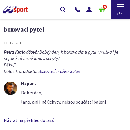
0
boxovací pytel
11. 12. 2015
Petra Kralovičová:
Dobrý den, k boxovacímu pytli "hruška" je
nějaké závěsné lano s úchyty?
Děkuji
Dotaz k produktu:
Boxovací hruška Sulov
Hsport
Dobrý den,
lano, ani jiné úchyty, nejsou součástí balení.
Návrat na přehled dotazů