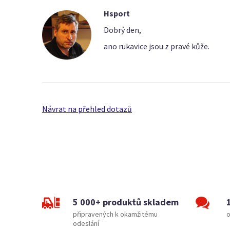
Hsport
Dobrý den,
ano rukavice jsou z pravé kůže.
Návrat na přehled dotazů
5 000+ produktů skladem
připravených k okamžitému
o
odeslání