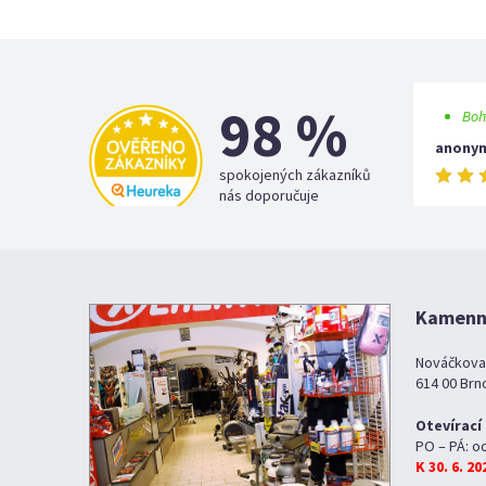
98 %
Boh
anony
spokojených zákazníků
nás doporučuje
Kamenná
Nováčkova
614 00 Brn
Otevírací
PO – PÁ: o
K 30. 6. 2