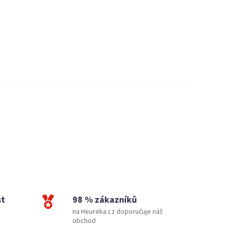
st
98 % zákazníků
na Heureka.cz doporučuje náš
obchod