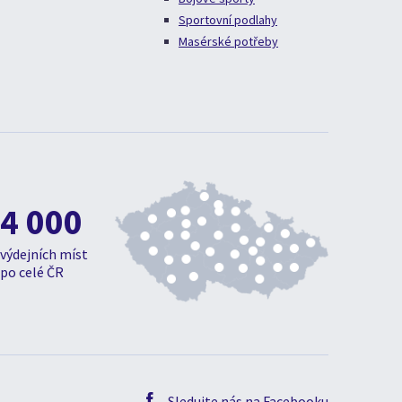
Sportovní podlahy
Masérské potřeby
4 000
výdejních míst
po celé ČR
Sledujte nás na Facebooku