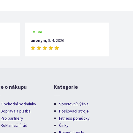
ok
anonym
,
9. 4. 2026
še o nákupu
Kategorie
Obchodní podmínky
Sportovní výživa
Doprava a platba
Posilovací stroje
Pro partnery
Fitness pomůcky
Reklamační řád
Činky
Bojové sporty