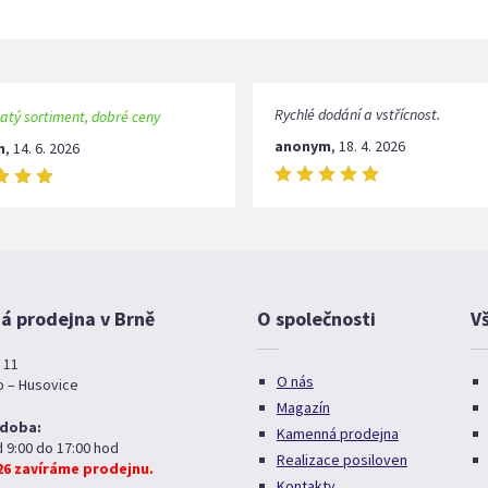
Rychlé dodání a vstřícnost.
atý sortiment, dobré ceny
anonym
,
18. 4. 2026
m
,
14. 6. 2026
 prodejna v Brně
O společnosti
V
 11
O nás
o – Husovice
Magazín
 doba:
Kamenná prodejna
d 9:00 do 17:00 hod
Realizace posiloven
026 zavíráme prodejnu.
Kontakty