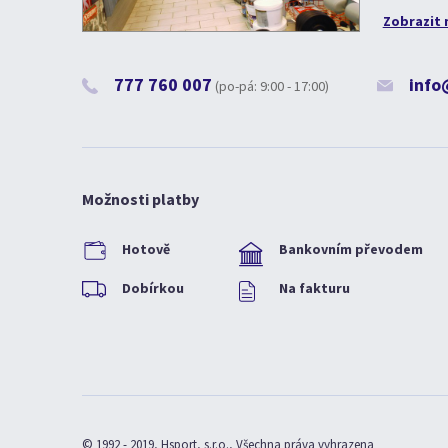
Zobrazit 
777 760 007
info
(po-pá: 9:00 - 17:00)
Možnosti platby
Hotově
Bankovním převodem
Dobírkou
Na fakturu
© 1992 - 2019, Hsport, s.r.o., Všechna práva vyhrazena