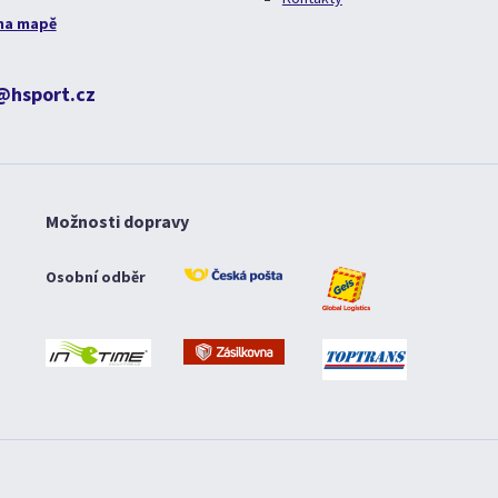
na mapě
@hsport.cz
Možnosti dopravy
Osobní odběr