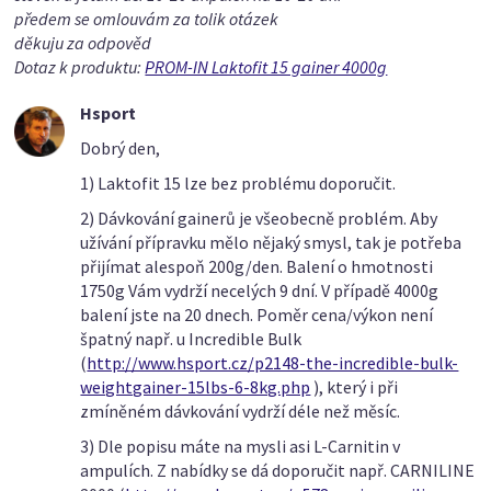
předem se omlouvám za tolik otázek
děkuju za odpověd
Dotaz k produktu:
PROM-IN Laktofit 15 gainer 4000g
Hsport
Dobrý den,
1) Laktofit 15 lze bez problému doporučit.
2) Dávkování gainerů je všeobecně problém. Aby
užívání přípravku mělo nějaký smysl, tak je potřeba
přijímat alespoň 200g/den. Balení o hmotnosti
1750g Vám vydrží necelých 9 dní. V případě 4000g
balení jste na 20 dnech. Poměr cena/výkon není
špatný např. u Incredible Bulk
(
http://www.hsport.cz/p2148-the-incredible-bulk-
weightgainer-15lbs-6-8kg.php
), který i při
zmíněném dávkování vydrží déle než měsíc.
3) Dle popisu máte na mysli asi L-Carnitin v
ampulích. Z nabídky se dá doporučit např. CARNILINE