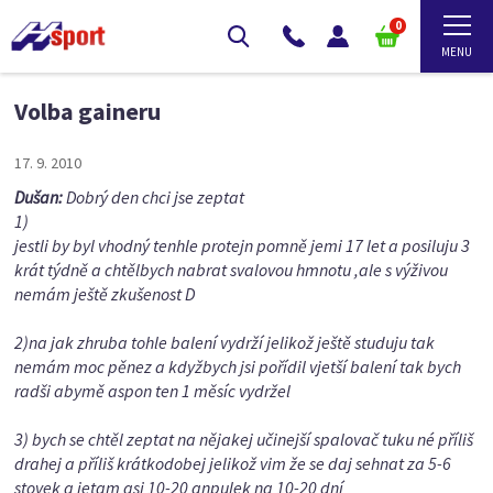
0
Volba gaineru
17. 9. 2010
Dušan:
Dobrý den chci jse zeptat
1)
jestli by byl vhodný tenhle protejn pomně jemi 17 let a posiluju 3
krát týdně a chtělbych nabrat svalovou hmnotu ,ale s výživou
nemám ještě zkušenost D
2)na jak zhruba tohle balení vydrží jelikož ještě studuju tak
nemám moc pěnez a kdyžbych jsi pořídil vjetší balení tak bych
radši abymě aspon ten 1 měsíc vydržel
3) bych se chtěl zeptat na nějakej učinejší spalovač tuku né příliš
drahej a příliš krátkodobej jelikož vim že se daj sehnat za 5-6
stovek a jetam asi 10-20 anpulek na 10-20 dní