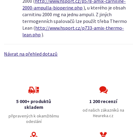
2000 (
http://www.hsport.cz/p578-amix-carniline-
2000-ampulla-bioperine.php
), u kterého je obsah
carnitinu 2000 mg na jednu ampuli. Z jiných
termogenních spalovačů lze použít třeba Thermo
Lean (
http://www.hsport.cz/p733-amix-thermo-
lean.php
).
Návrat na přehled dotazů
5 000+ produktů
1 200 recenzí
skladem
od našich zákazníků na
Heureka.cz
připravených k okamžitému
odeslání