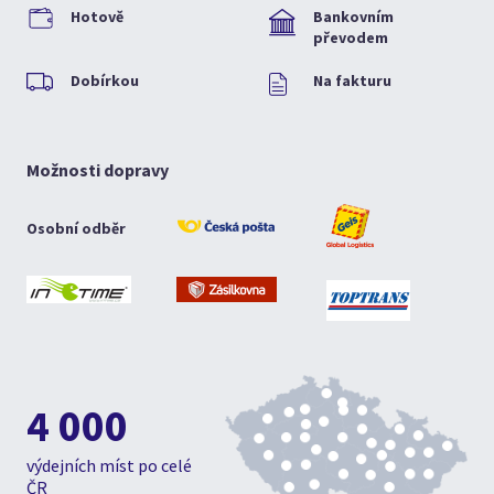
Hotově
Bankovním
převodem
Dobírkou
Na fakturu
Možnosti dopravy
Osobní odběr
4 000
výdejních míst po celé
ČR