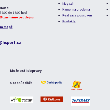
Magazín
 doba:
Kamenná prodejna
d 9:00 do 17:00 hod
Realizace posiloven
026 zavíráme prodejnu.
Kontakty
na mapě
@hsport.cz
Možnosti dopravy
Osobní odběr