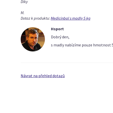
Diky
M.
Dotaz k produktu:
Medicinbal s madly 5 kg
Hsport
Dobrý den,
s madly nabízíme pouze hmotnost 5
Návrat na přehled dotazů