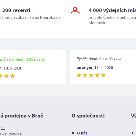
1 200 recenzí
4 000 výdejních mí
d našich zákazníků na Heureka.cz
po celé České republice a
Slovensku
Rychlé dodání a vstřícnost.
atý sortiment, dobré ceny
anonym
,
18. 4. 2026
m
,
14. 6. 2026
 prodejna v Brně
O společnosti
V
 11
O nás
o – Husovice