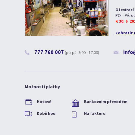
Otevírací
PO – PÁ: o
K 30. 6. 2
Zobrazit 
777 760 007
info
(po-pá: 9:00 - 17:00)
Možnosti platby
Hotově
Bankovním převodem
Dobírkou
Na fakturu