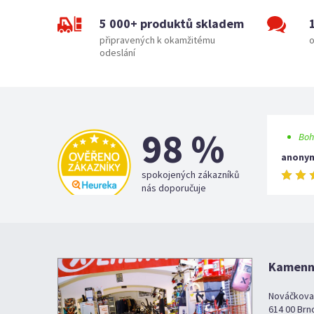
5 000+ produktů skladem
připravených k okamžitému
o
odeslání
98 %
Boh
anony
spokojených zákazníků
nás doporučuje
Kamenná
Nováčkova
614 00 Brn