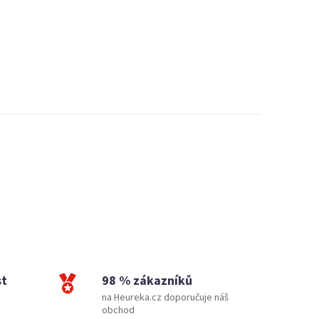
st
98 % zákazníků
na Heureka.cz doporučuje náš
obchod