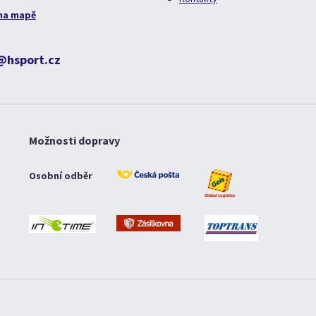
na mapě
@hsport.cz
Možnosti dopravy
Osobní odběr