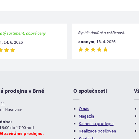
Rychlé dodání a vstřícnost.
atý sortiment, dobré ceny
anonym
,
18. 4. 2026
m
,
14. 6. 2026
 prodejna v Brně
O společnosti
V
 11
O nás
o – Husovice
Magazín
 doba:
Kamenná prodejna
d 9:00 do 17:00 hod
Realizace posiloven
026 zavíráme prodejnu.
Kontakty