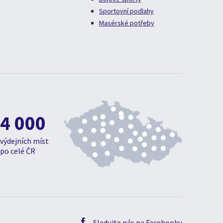
Sportovní podlahy
Masérské potřeby
4 000
výdejních míst
po celé ČR
Sledujte nás na Facebooku