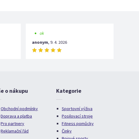
ok
anonym
,
9. 4. 2026
še o nákupu
Kategorie
Obchodní podmínky
Sportovní výživa
Doprava a platba
Posilovací stroje
Pro partnery
Fitness pomůcky
Reklamační řád
Činky
Bojové sporty