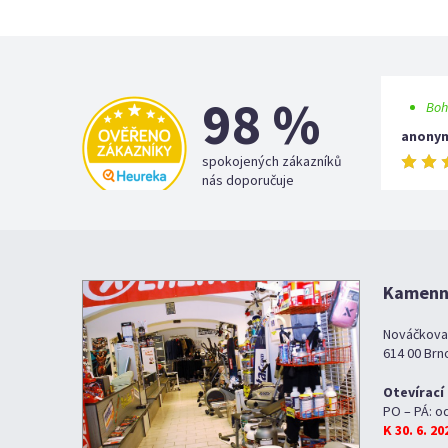
98 %
Boh
anony
spokojených zákazníků
nás doporučuje
Kamenná
Nováčkova
614 00 Brn
Otevírací
PO – PÁ: o
K 30. 6. 2