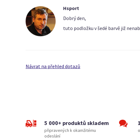
Hsport
Dobrý den,
tuto podložku v šedé barvě již nenab
Návrat na přehled dotazů
5 000+ produktů skladem
připravených k okamžitému
o
odeslání