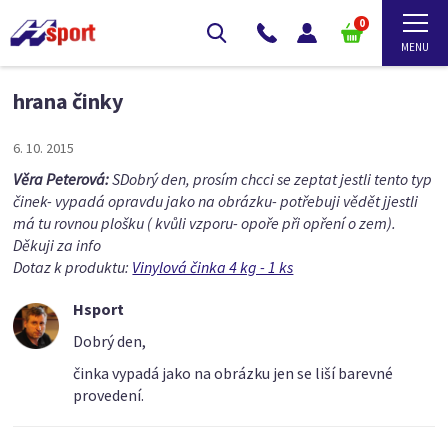
0
hrana činky
6. 10. 2015
Věra Peterová:
SDobrý den, prosím chcci se zeptat jestli tento typ
činek- vypadá opravdu jako na obrázku- potřebuji vědět jjestli
má tu rovnou plošku ( kvůli vzporu- opoře při opření o zem).
Děkuji za info
Dotaz k produktu:
Vinylová činka 4 kg - 1 ks
Hsport
Dobrý den,
činka vypadá jako na obrázku jen se liší barevné
provedení.