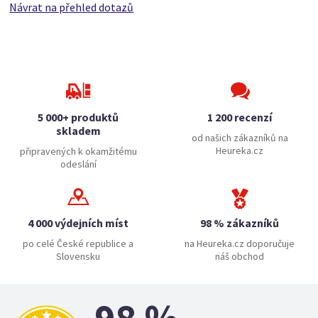
Návrat na přehled dotazů
5 000+ produktů
1 200 recenzí
skladem
od našich zákazníků na
Heureka.cz
připravených k okamžitému
odeslání
4 000 výdejních míst
98 % zákazníků
po celé České republice a
na Heureka.cz doporučuje
Slovensku
náš obchod