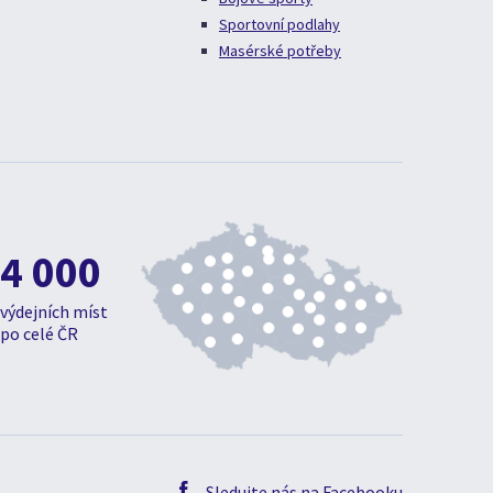
Sportovní podlahy
Masérské potřeby
4 000
výdejních míst
po celé ČR
Sledujte nás na Facebooku