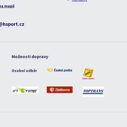
na mapě
@hsport.cz
Možnosti dopravy
Osobní odběr