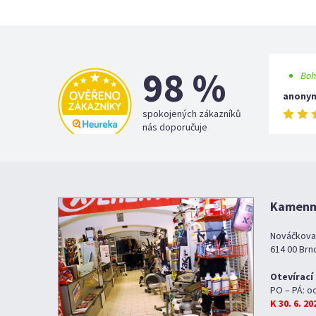
98 %
Boh
anony
spokojených zákazníků
nás doporučuje
Kamenná
Nováčkova
614 00 Brn
Otevírací
PO – PÁ: o
K 30. 6. 2