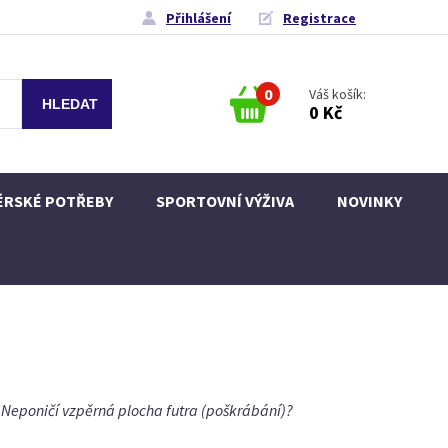
Přihlášení
Registrace
0
Váš košík:
0 Kč
ÉRSKÉ POTŘEBY
SPORTOVNÍ VÝŽIVA
NOVINKY
? Neponičí vzpěrná plocha futra (poškrábání)?