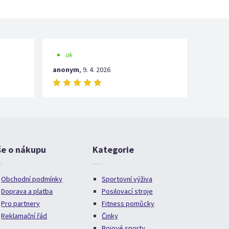
ok
anonym
,
9. 4. 2026
še o nákupu
Kategorie
Obchodní podmínky
Sportovní výživa
Doprava a platba
Posilovací stroje
Pro partnery
Fitness pomůcky
Reklamační řád
Činky
Bojové sporty