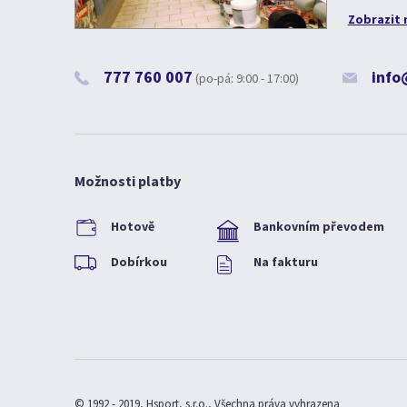
Zobrazit 
777 760 007
info
(po-pá: 9:00 - 17:00)
Možnosti platby
Hotově
Bankovním převodem
Dobírkou
Na fakturu
© 1992 - 2019, Hsport, s.r.o., Všechna práva vyhrazena