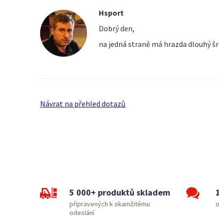
Hsport
Dobrý den,
na jedná straně má hrazda dlouhý š
Návrat na přehled dotazů
5 000+ produktů skladem
připravených k okamžitému
o
odeslání