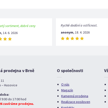
Rychlé dodání a vstřícnost.
atý sortiment, dobré ceny
anonym
,
18. 4. 2026
m
,
14. 6. 2026
 prodejna v Brně
O společnosti
V
 11
O nás
o – Husovice
Magazín
 doba:
Kamenná prodejna
d 9:00 do 17:00 hod
Realizace posiloven
026 zavíráme prodejnu.
Kontakty