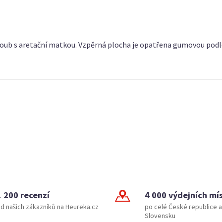
roub s aretační matkou. Vzpěrná plocha je opatřena gumovou pod
1 200 recenzí
4 000 výdejních mí
d našich zákazníků na Heureka.cz
po celé České republice a
Slovensku