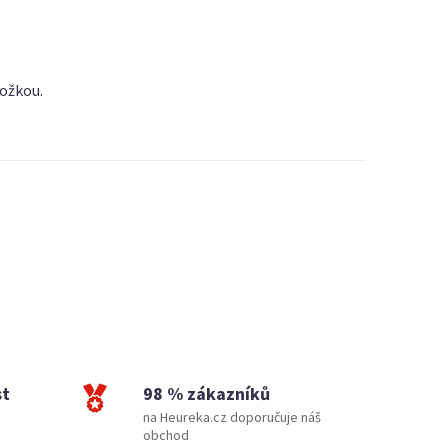
ložkou.
st
98 % zákazníků
na Heureka.cz doporučuje náš
obchod