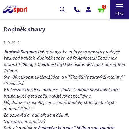
0
Doplněk stravy
8. 9. 2010
Jančová Dagmar:
Dobrý den,zakoupila jsem synovi v prodejně
Vitaland balíček -doplněk stravy -od fa Aminostar Bcaa max
protect 1000mg + Creatine Ethyl Ester extremely guck absorption
750mg.
Syn- 30let,konstruktér,v.190cm a v.75kg-štíhlý,zdravý životní styl i
stravování.
V let.sezonu jezdí na motorce-silniční i enduro,jinak kolečkové
brusle,skvoš a teď začal navštěvovat posilovnu.
Můj dotaz-zakoupila jsem vhodné doplnky stravý,nebo byste
doporučili jiné ?
Za odpověď a radu předem děkuji.
S pozdravem Jančová
Dotaz k produktu:
Aminostar Vitamín C 500mg s postupným