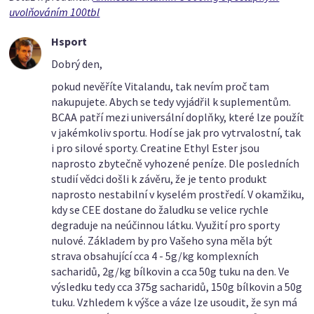
uvolňováním 100tbl
Hsport
Dobrý den,
pokud nevěříte Vitalandu, tak nevím proč tam
nakupujete. Abych se tedy vyjádřil k suplementům.
BCAA patří mezi universální doplňky, které lze použít
v jakémkoliv sportu. Hodí se jak pro vytrvalostní, tak
i pro silové sporty. Creatine Ethyl Ester jsou
naprosto zbytečně vyhozené peníze. Dle posledních
studií vědci došli k závěru, že je tento produkt
naprosto nestabilní v kyselém prostředí. V okamžiku,
kdy se CEE dostane do žaludku se velice rychle
degraduje na neúčinnou látku. Využití pro sporty
nulové. Základem by pro Vašeho syna měla být
strava obsahující cca 4 - 5g/kg komplexních
sacharidů, 2g/kg bílkovin a cca 50g tuku na den. Ve
výsledku tedy cca 375g sacharidů, 150g bílkovin a 50g
tuku. Vzhledem k výšce a váze lze usoudit, že syn má