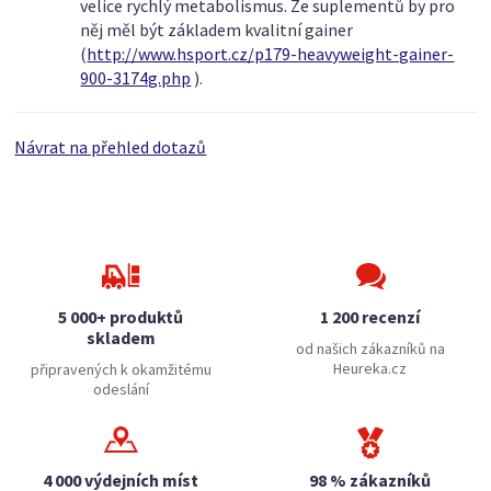
velice rychlý metabolismus. Ze suplementů by pro
něj měl být základem kvalitní gainer
(
http://www.hsport.cz/p179-heavyweight-gainer-
900-3174g.php
).
Návrat na přehled dotazů
5 000+ produktů
1 200 recenzí
skladem
od našich zákazníků na
Heureka.cz
připravených k okamžitému
odeslání
4 000 výdejních míst
98 % zákazníků