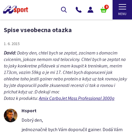
0
Spise vseobecna otazka
1. 6. 2015
David:
Dobry den, chtel bych se zeptat, zacinam s domacim
cvicenim, jakoze nemam rad telocvicny. Chtel bych se zeptat na
to jaky konkretne přídavek si mam koupit k treninkum, merim
173cm, vazim 59kg a je mi 17. Chtel bych doporuceni jak
ohledne toho jestli gainer nebo protein a kdyz uz tak rovnou jaky
by jste doporucili podle zkusenosti recenzi ci tak a rovnou i
prichut kdyz uz :D dekuji moc
Dotaz k produktu:
Amix CarboJet Mass Professional 3000g
Hsport
Dobrý den,
jednoznačně bych Vám doporučil gainer. Dodá Vám