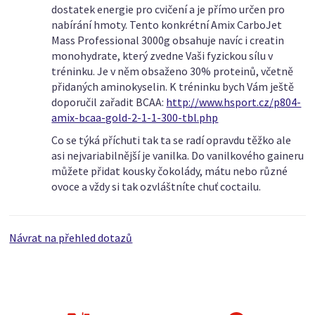
dostatek energie pro cvičení a je přímo určen pro
nabírání hmoty. Tento konkrétní Amix CarboJet
Mass Professional 3000g obsahuje navíc i creatin
monohydrate, který zvedne Vaši fyzickou sílu v
tréninku. Je v něm obsaženo 30% proteinů, včetně
přidaných aminokyselin. K tréninku bych Vám ještě
doporučil zařadit BCAA:
http://www.hsport.cz/p804-
amix-bcaa-gold-2-1-1-300-tbl.php
Co se týká příchuti tak ta se radí opravdu těžko ale
asi nejvariabilnější je vanilka. Do vanilkového gaineru
můžete přidat kousky čokolády, mátu nebo různé
ovoce a vždy si tak ozvláštníte chuť coctailu.
Návrat na přehled dotazů