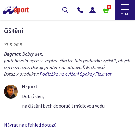
0
čištění
27. 5. 2015
Dagmar:
Dobrý den,
potřebovala bych se zeptat, čím lze tuto podložku vyčistit, abych
si ji nezničila. Děkuji předem za odpověď. Michnová
Dotaz k produktu:
Podložka na cvičení Spokey Flexmat
Hsport
Dobrý den,
na čištění bych doporučil mýdlovou vodu.
Návrat na přehled dotazů