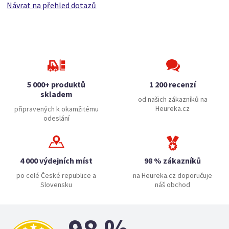
Návrat na přehled dotazů
5 000+ produktů
1 200 recenzí
skladem
od našich zákazníků na
Heureka.cz
připravených k okamžitému
odeslání
4 000 výdejních míst
98 % zákazníků
po celé České republice a
na Heureka.cz doporučuje
Slovensku
náš obchod