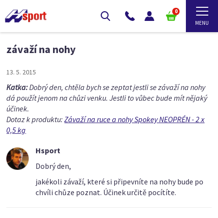
0
závaží na nohy
13. 5. 2015
Katka:
Dobrý den, chtěla bych se zeptat jestli se závaží na nohy
dá použít jenom na chůzi venku. Jestli to vůbec bude mít nějaký
účinek.
Dotaz k produktu:
Závaží na ruce a nohy Spokey NEOPRÉN - 2 x
0,5 kg
Hsport
Dobrý den,
jakékoli závaží, které si připevníte na nohy bude po
chvíli chůze poznat. Účinek určitě pocítíte.