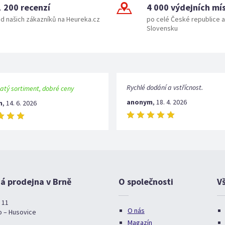
1 200 recenzí
4 000 výdejních mí
d našich zákazníků na Heureka.cz
po celé České republice a
Slovensku
Rychlé dodání a vstřícnost.
atý sortiment, dobré ceny
anonym
,
18. 4. 2026
m
,
14. 6. 2026
 prodejna v Brně
O společnosti
V
 11
O nás
o – Husovice
Magazín