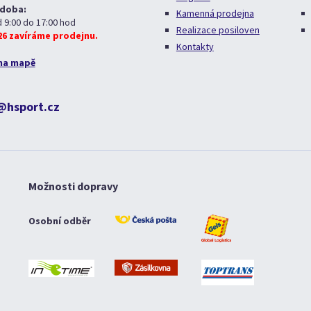
 doba:
Kamenná prodejna
d 9:00 do 17:00 hod
Realizace posiloven
026 zavíráme prodejnu.
Kontakty
na mapě
@hsport.cz
Možnosti dopravy
Osobní odběr