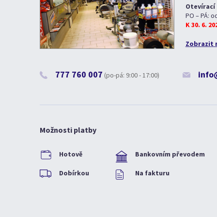
Otevírací
PO – PÁ: o
K 30. 6. 2
Zobrazit 
777 760 007
info
(po-pá: 9:00 - 17:00)
Možnosti platby
Hotově
Bankovním převodem
Dobírkou
Na fakturu