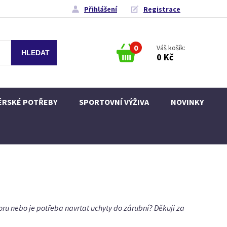
Přihlášení
Registrace
0
Váš košík:
0 Kč
ÉRSKÉ POTŘEBY
SPORTOVNÍ VÝŽIVA
NOVINKY
ru nebo je potřeba navrtat uchyty do zárubní? Děkuji za