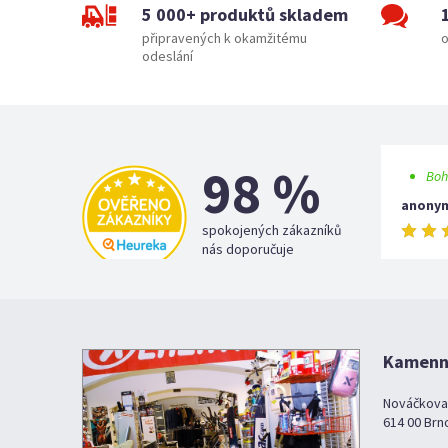
5 000+ produktů skladem
připravených k okamžitému
o
odeslání
98 %
Boh
anony
spokojených zákazníků
nás doporučuje
Kamenná
Nováčkova
614 00 Brn