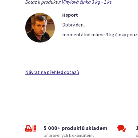
Dotaz k produktu:
Vinylová činka 3 kg - 1 ks
Hsport
Dobrý den,
momentálně máme 3 kg činky pouze v
Návrat na přehled dotazů
5 000+ produktů skladem
připravených k okamžitému
o