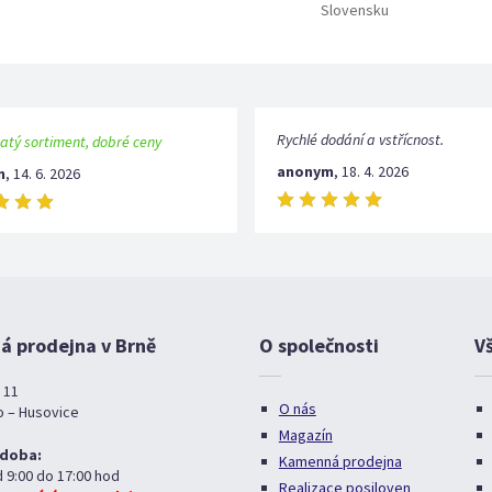
Slovensku
Rychlé dodání a vstřícnost.
atý sortiment, dobré ceny
anonym
,
18. 4. 2026
m
,
14. 6. 2026
 prodejna v Brně
O společnosti
V
 11
O nás
o – Husovice
Magazín
 doba:
Kamenná prodejna
d 9:00 do 17:00 hod
Realizace posiloven