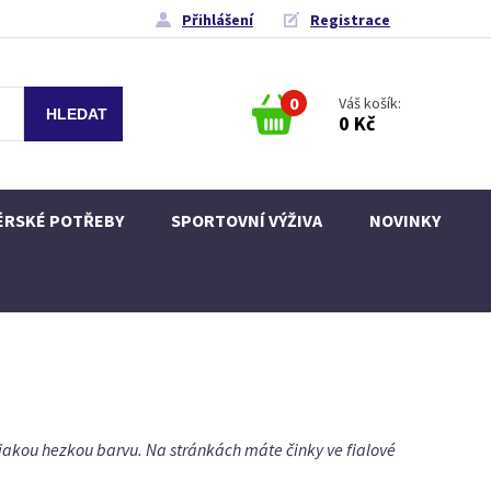
Přihlášení
Registrace
0
Váš košík:
0 Kč
ÉRSKÉ POTŘEBY
SPORTOVNÍ VÝŽIVA
NOVINKY
ějakou hezkou barvu. Na stránkách máte činky ve fialové