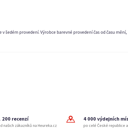
 šedém provedení. Výrobce barevné provedení čas od času mění, p
1 200 recenzí
4 000 výdejních mí
d našich zákazníků na Heureka.cz
po celé České republice a