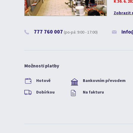
K 30. 6. 2
Zobrazit 
777 760 007
info
(po-pá: 9:00 - 17:00)
Možnosti platby
Hotově
Bankovním převodem
Dobírkou
Na fakturu