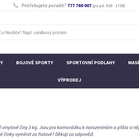
Potřebujete poradit?
777 760 007
(po-pá: 9:00 - 17:00)
KY
BOJOVÉ SPORTY
SPORTOVNÍ PODLAHY
MAS
VÝPRODEJ
2 vinylové činy 3 kg. Jsou pro kamarádku k narozeninám a přála si n
né činky vyměnit za fialové? Děkuji za odpověď.