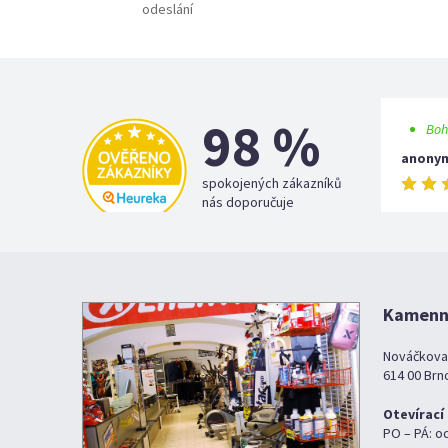
odeslání
98 %
Boh
anony
spokojených zákazníků
nás doporučuje
Kamenná
Nováčkova
614 00 Brn
Otevírací
PO – PÁ: o