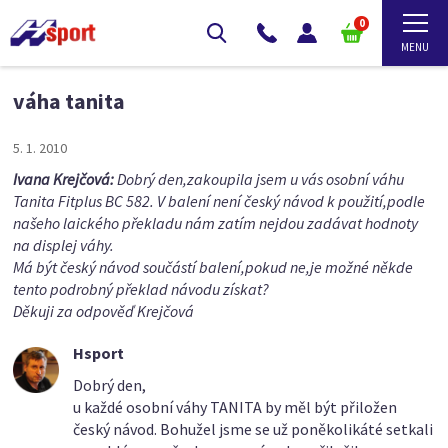
0
váha tanita
5. 1. 2010
Ivana Krejčová:
Dobrý den,zakoupila jsem u vás osobní váhu
Tanita Fitplus BC 582. V balení není český návod k použití,podle
našeho laického překladu nám zatím nejdou zadávat hodnoty
na displej váhy.
Má být český návod součástí balení,pokud ne,je možné někde
tento podrobný překlad návodu získat?
Děkuji za odpověď Krejčová
Hsport
Dobrý den,
u každé osobní váhy TANITA by měl být přiložen
český návod. Bohužel jsme se už poněkolikáté setkali