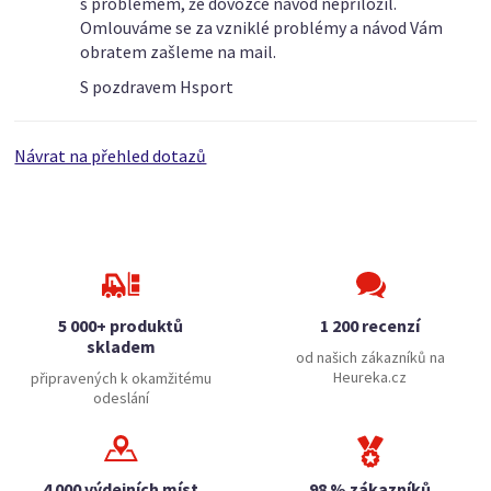
s problémem, že dovozce návod nepřiložil.
Omlouváme se za vzniklé problémy a návod Vám
obratem zašleme na mail.
S pozdravem Hsport
Návrat na přehled dotazů
5 000+ produktů
1 200 recenzí
skladem
od našich zákazníků na
Heureka.cz
připravených k okamžitému
odeslání
4 000 výdejních míst
98 % zákazníků