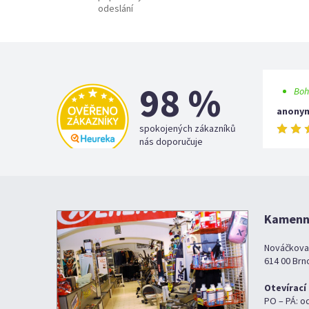
odeslání
98 %
Boh
anony
spokojených zákazníků
nás doporučuje
Kamenná
Nováčkova
614 00 Brn
Otevírací
PO – PÁ: o