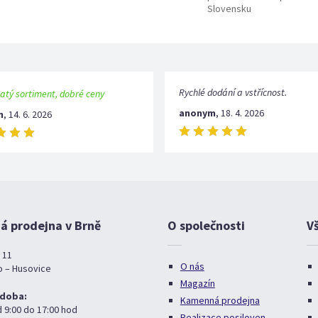
Slovensku
Rychlé dodání a vstřícnost.
atý sortiment, dobré ceny
anonym
,
18. 4. 2026
m
,
14. 6. 2026
 prodejna v Brně
O společnosti
V
 11
O nás
o – Husovice
Magazín
 doba:
Kamenná prodejna
d 9:00 do 17:00 hod
Realizace posiloven