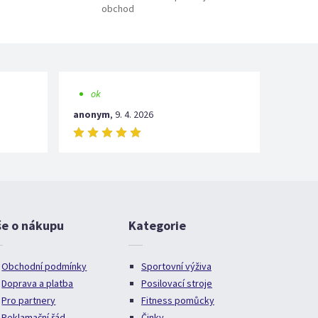
obchod
ok
anonym
,
9. 4. 2026
še o nákupu
Kategorie
Obchodní podmínky
Sportovní výživa
Doprava a platba
Posilovací stroje
Pro partnery
Fitness pomůcky
Reklamační řád
Činky