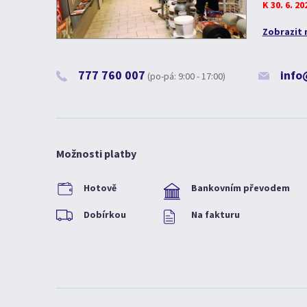
K 30. 6. 2
Zobrazit 
777 760 007
info
(po-pá: 9:00 - 17:00)
Možnosti platby
Hotově
Bankovním převodem
Dobírkou
Na fakturu