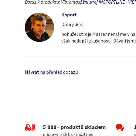
Dotaz k produktu:
Vibromasážní stroj INSPORTLINE - VI
Hsport
Dobrý den,
bohužel stroje Master nemáme v naší
však nejlepší zkušenosti. Dávali jsm
Návrat na přehled dotazů
5 000+ produktů skladem
připravených k okamžitému
o