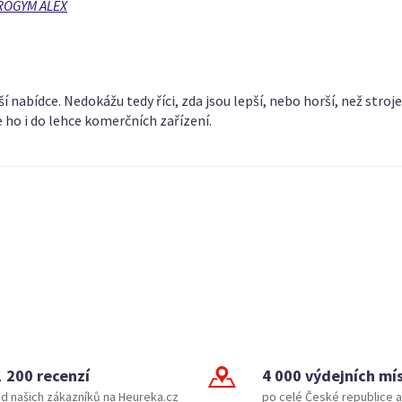
BROGYM ALEX
 nabídce. Nedokážu tedy říci, zda jsou lepší, nebo horší, než str
e ho i do lehce komerčních zařízení.
1 200 recenzí
4 000 výdejních mí
d našich zákazníků na Heureka.cz
po celé České republice a