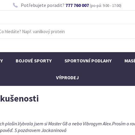
Potřebujete poradit?
777 760 007
(po-pá: 9:00 - 17:00)
KY
BOJOVÉ SPORTY
SPORTOVNÍ PODLAHY
MAS
VÝPRODEJ
zkušenosti
plošin.Vybrala jsem si Master G8 a nebo Vibrogym Alex.Prosím o rad
 odpověď. S pozdravem Jackaninová