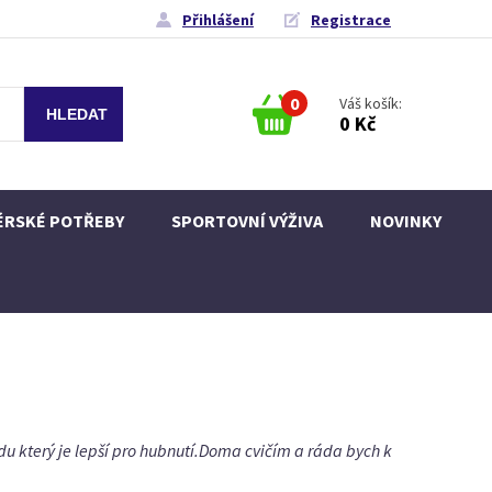
Přihlášení
Registrace
0
Váš košík:
0 Kč
ÉRSKÉ POTŘEBY
SPORTOVNÍ VÝŽIVA
NOVINKY
u který je lepší pro hubnutí.Doma cvičím a ráda bych k