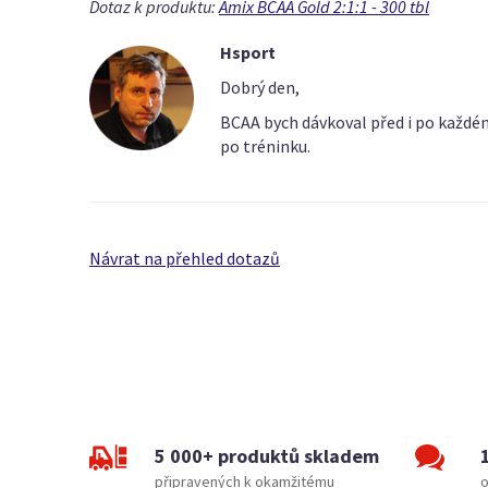
Dotaz k produktu:
Amix BCAA Gold 2:1:1 - 300 tbl
Hsport
Dobrý den,
BCAA bych dávkoval před i po každém 
po tréninku.
Návrat na přehled dotazů
5 000+ produktů skladem
připravených k okamžitému
o