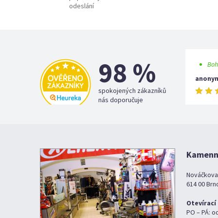
odeslání
98 %
Boh
anony
spokojených zákazníků
nás doporučuje
Kamenná
Nováčkova
614 00 Brn
Otevírací
PO – PÁ: o