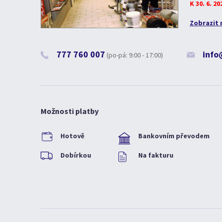
K 30. 6. 2
Zobrazit 
777 760 007
info
(po-pá: 9:00 - 17:00)
Možnosti platby
Hotově
Bankovním převodem
Dobírkou
Na fakturu