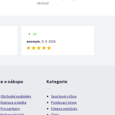
obchod
ok
anonym
,
9. 4. 2026
še o nákupu
Kategorie
Obchodní podmínky
Sportovní výživa
Doprava a platba
Posilovací stroje
Pro partnery
Fitness pomůcky
Reklamační řád
Činky