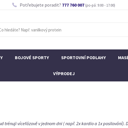
Potřebujete poradit?
777 760 007
(po-pá: 9:00 - 17:00)
KY
BOJOVÉ SPORTY
SPORTOVNÍ PODLAHY
MAS
VÝPRODEJ
rénuji vícefázově v jednom dni ( např. 2x kardio a 1x posilování). 