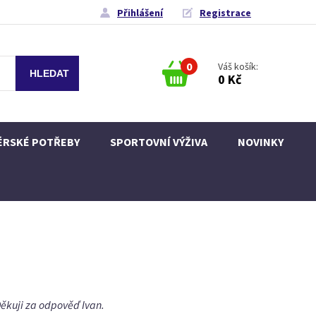
Přihlášení
Registrace
0
Váš košík:
0 Kč
ÉRSKÉ POTŘEBY
SPORTOVNÍ VÝŽIVA
NOVINKY
Děkuji za odpověď Ivan.