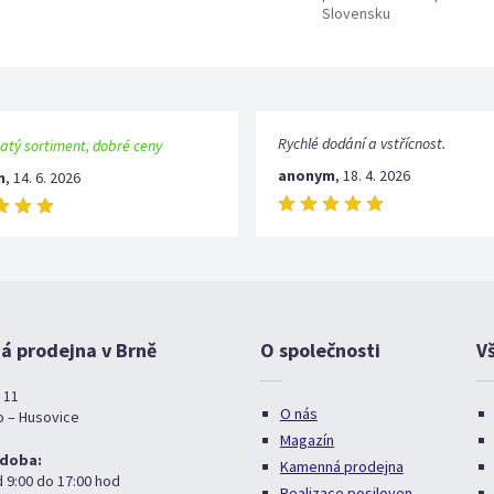
Slovensku
Rychlé dodání a vstřícnost.
atý sortiment, dobré ceny
anonym
,
18. 4. 2026
m
,
14. 6. 2026
 prodejna v Brně
O společnosti
V
 11
O nás
o – Husovice
Magazín
 doba:
Kamenná prodejna
d 9:00 do 17:00 hod
Realizace posiloven