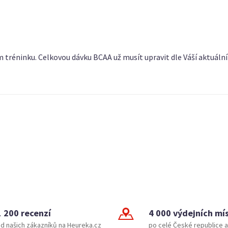
tréninku. Celkovou dávku BCAA už musít upravit dle Váší aktuální 
1 200 recenzí
4 000 výdejních mí
d našich zákazníků na Heureka.cz
po celé České republice a