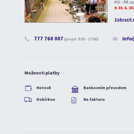
PO – PÁ: o
K 30. 6. 2
Zobrazit 
777 760 007
info
(po-pá: 9:00 - 17:00)
Možnosti platby
Hotově
Bankovním převodem
Dobírkou
Na fakturu