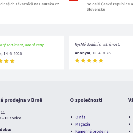
d našich zákazníků na Heureka.cz
po celé České republice a
Slovensku
Rychlé dodání a vstřícnost.
atý sortiment, dobré ceny
anonym
,
18. 4. 2026
m
,
14. 6. 2026
 prodejna v Brně
O společnosti
V
 11
O nás
o – Husovice
Magazín
 doba:
Kamenná prodejna