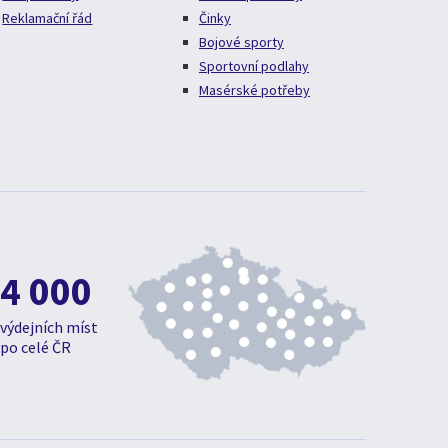
Reklamační řád
Činky
Bojové sporty
Sportovní podlahy
Masérské potřeby
4 000
výdejních míst
po celé ČR