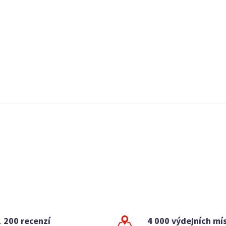
1 200 recenzí
4 000 výdejních mí