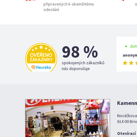
připravených k okamžitému
o
odeslání
98 %
Boh
anony
spokojených zákazníků
nás doporučuje
Kamenná
Nováčkova
614 00 Brn
Otevírací