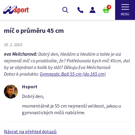
0
míč o průměru 45 cm
25. 2. 2015
eva Melicharová:
Dobrý den, hledám a hledám a tohle je asi
nejmenší míč co prodáváte, že? Potřebovala bych míč 45cm, dal
by se objednat a kolik by stál? Děkuju Eva Melicharová
Dotaz k produktu:
Gymnastic Ball 55 cm (do 165 cm)
Hsport
Dobrý den,
momentálně je 55 cm nejmenší velikost, jakou u
gymnastických míčů nabízíme.
Návrat na přehled dotazů