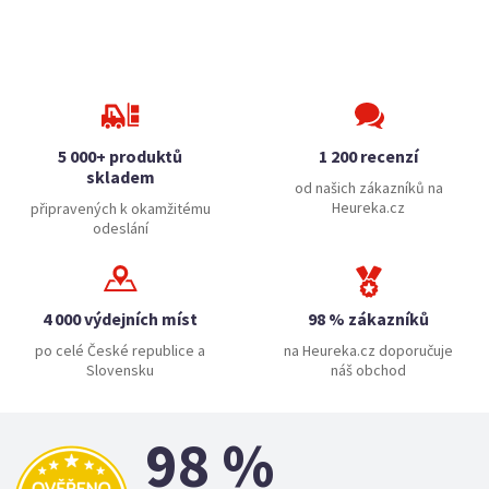
5 000+ produktů
1 200 recenzí
skladem
od našich zákazníků na
Heureka.cz
připravených k okamžitému
odeslání
4 000 výdejních míst
98 % zákazníků
po celé České republice a
na Heureka.cz doporučuje
Slovensku
náš obchod
98 %